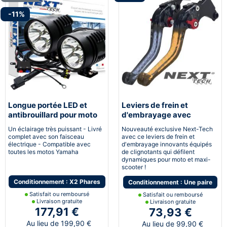
-11%
Longue portée LED et
Leviers de frein et
antibrouillard pour moto
d'embrayage avec
Yamaha
clignotants LED
Un éclairage très puissant - Livré
Nouveauté exclusive Next-Tech
dynamiques intégrés
complet avec son faisceau
avec ce leviers de frein et
électrique - Compatible avec
d'embrayage innovants équipés
toutes les motos Yamaha
de clignotants qui défilent
dynamiques pour moto et maxi-
scooter !
Conditionnement : X2 Phares
Conditionnement : Une paire
Satisfait ou remboursé
Satisfait ou remboursé
Livraison gratuite
Livraison gratuite
177,91 €
73,93 €
Au lieu de 199,90 €
Au lieu de 99,90 €