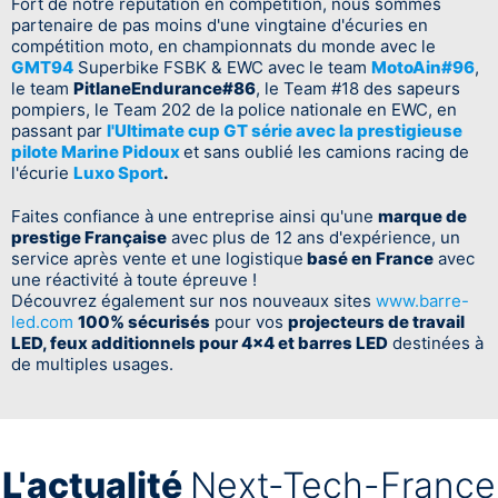
Fort de notre réputation en compétition, nous sommes
partenaire de pas moins d'une vingtaine d'écuries en
compétition moto, en championnats du monde avec le
GMT94
Superbike FSBK & EWC avec le team
MotoAin#96
,
le team
PitlaneEndurance#86
, le Team #18 des sapeurs
pompiers, le Team 202 de la police nationale en EWC, en
passant par
l'Ultimate cup GT série avec la prestigieuse
pilote Marine Pidoux
et sans oublié les camions racing de
l'écurie
Luxo Sport
.
Faites confiance à une entreprise ainsi qu'une
marque de
prestige Française
avec plus de 12 ans d'expérience, un
service après vente et une logistique
basé en France
avec
une réactivité à toute épreuve !
Découvrez également sur nos nouveaux sites
www.barre-
led.com
100% sécurisés
pour vos
projecteurs de travail
LED, feux additionnels pour 4x4 et barres LED
destinées à
de multiples usages.
L'actualité
Next-Tech-France