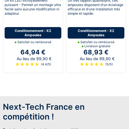
Un kit LED incroyablement
Un très rapport qualité/prix, ces
puissant - Permet un montage ultra
ampoules disposent d'un éclairage
facile sans aucune modification ni
efficace et d'une installation très
adapteur.
simple et rapide.
Conditionnement : X2
Conditionnement : X2
Ampoules
Ampoules
Satisfait ou remboursé
Satisfait ou remboursé
Livraison gratuite
64,94 €
68,93 €
Au lieu de 99,90 €
Au lieu de 99,90 €
★
★
★
★
★
★
★
★
★
★
(4.4/5)
(5/5)
Next-Tech France en
compétition !