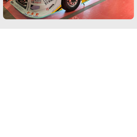
Informations
Mentions légales
Conditions générales de ventes (C.G.V)
Cookies et vie privée
Avis Next-Tech France
Pourquoi créer un compte sur Next-Tech
Retour & SAV
A découvrir
Next-Tech, Qui sommes-nous
Réception de votre commande
Qu'est-ce qu'un kit xénon et à quoi sert-il ?
Véhicule multiplexé et multiplexage
Partenaire LED Next-Tech