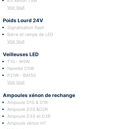
Kit xenon 75W
Voir tout
Poids Lourd 24V
Signalisation flash
Barre et rampe de LED
Voir tout
Veilleuses LED
T10 - W5W
Navette C5W
P21W - BA15S
Voir tout
Ampoules xénon de rechange
Ampoule D1S & D1R
Ampoule D2S &D2R
Ampoule D3S et D3R
Ampoule xénon H7