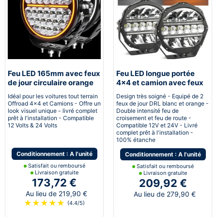
Feu LED 165mm avec feux
Feu LED longue portée
de jour circulaire orange
4x4 et camion avec feux
et blanc
de position blanc et
Idéal pour les voitures tout terrain
Design très soigné - Equipé de 2
orange
Offroad 4x4 et Camions - Offre un
feux de jour DRL blanc et orange -
look visuel unique - livré complet
Double intensité feu de
prêt à l'installation - Compatible
croisement et feu de route -
12 Volts & 24 Volts
Compatible 12V et 24V - Livré
complet prêt à l'installation -
100% étanche
Conditionnement : A l'unité
Conditionnement : A l'unité
Satisfait ou remboursé
Satisfait ou remboursé
Livraison gratuite
Livraison gratuite
173,72 €
209,92 €
Au lieu de 219,90 €
Au lieu de 279,90 €
★
★
★
★
★
(4.4/5)