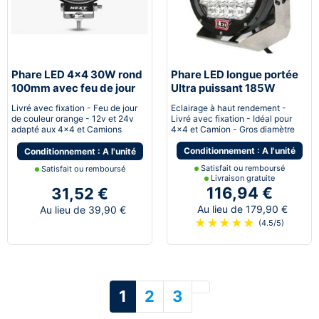
Phare LED 4x4 30W rond
Phare LED longue portée
100mm avec feu de jour
Ultra puissant 185W
DRL
230mm
Livré avec fixation - Feu de jour
Eclairage à haut rendement -
de couleur orange - 12v et 24v
Livré avec fixation - Idéal pour
adapté aux 4x4 et Camions
4x4 et Camion - Gros diamètre
Conditionnement : A l'unité
Conditionnement : A l'unité
Satisfait ou remboursé
Satisfait ou remboursé
Livraison gratuite
116,94 €
31,52 €
Au lieu de 179,90 €
Au lieu de 39,90 €
★
★
★
★
★
(4.5/5)
Suivant
1
2
3