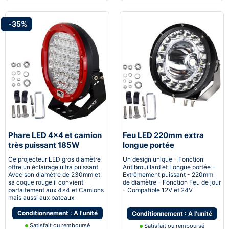
-35%
Phare LED 4x4 et camion
Feu LED 220mm extra
très puissant 185W
longue portée
230mm 12v - 24v avec
antibrouillard camion SUV
Ce projecteur LED gros diamètre
Un design unique - Fonction
cerclage rouge
4x4 Bateau
offre un éclairage ultra puissant.
Antibrouillard et Longue portée -
Avec son diamètre de 230mm et
Extrêmement puissant - 220mm
sa coque rouge il convient
de diamètre - Fonction Feu de jour
parfaitement aux 4x4 et Camions
- Compatible 12V et 24V
mais aussi aux bateaux
Conditionnement : A l'unité
Conditionnement : A l'unité
Satisfait ou remboursé
Satisfait ou remboursé