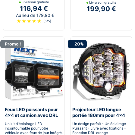
Livraison gratuite
Livraison gratuite
116,94 €
199,90 €
Au lieu de 179,90 €
★
★
★
★
★
(5/5)
Promo !
-20%
Feux LED puissants pour
Projecteur LED longue
4x4 et camion avec DRL
portée 180mm pour 4x4
orange et blanc
et camion avec feux de
Un kit d'éclairage LED
Un design parfait - Un éclairage
jour
incontournable pour votre
Puissant - Livré avec fixations -
véhicule avec feux de jour intégré.
Fonction DRL orange