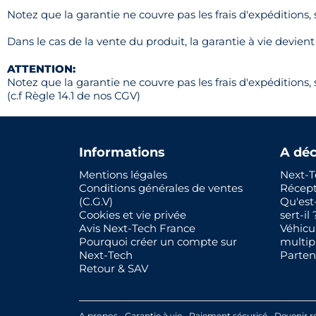
Notez que la garantie ne couvre pas les frais d'expéditions,
Dans le cas de la vente du produit, la garantie à vie devien
ATTENTION:
Notez que la garantie ne couvre pas les frais d'expéditions,
(c.f Règle 14.1 de nos CGV)
Informations
A déc
Mentions légales
Next-T
Conditions générales de ventes
Récep
(C.G.V)
Qu'est
Cookies et vie privée
sert-il 
Avis Next-Tech France
Véhicu
Pourquoi créer un compte sur
multip
Next-Tech
Parten
Retour & SAV
A propos
Garantie à vie
Paiement sécurisé
Devenir r