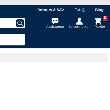
Retours & SAV
F.A.Q
Blog
0
Assistance
Se connecter
Panier