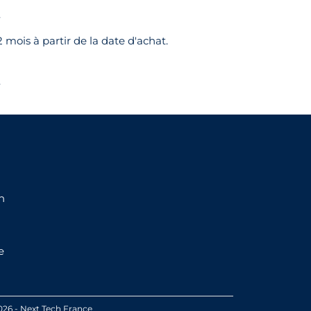
.
 mois à partir de la date d'achat.
.
n
e
026 - Next Tech France