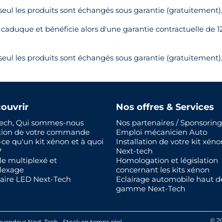
 seul les produits sont échangés sous garantie (gratuitement)
t caduque et bénéficie alors d'une garantie contractuelle de 12
 seul les produits sont échangés sous garantie (gratuitement)
ouvrir
Nos offres & Services
ech, Qui sommes-nous
Nos partenaires / Sponsoring
tion de votre commande
Emploi mécanicien Auto
-ce qu'un kit xénon et à quoi
Installation de votre kit xéno
?
Next-tech
le multiplexé et
Homologation et législation
lexage
concernant les kits xénon
aire LED Next-Tech
Eclairage automobile haut d
gamme Next-Tech
© 2
evendeur Next-Tech
Stock en temps réel