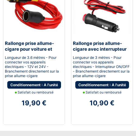
Rallonge prise allume-
Rallonge prise allume-
cigare pour voiture et
cigare avec interrupteur
camion 12-24V
marche / arrêt pour
Longueur de 3.6 mètres - Pour
Longueur de 3 mètres - Pour
voiture et camion 12-24V
connecter vos appareils
connecter vos appareils
électriques - 12V et 24V -
électriques - Interrupteur ON/OFF
Branchement directement sur la
- Branchement directement sur la
prise allume-cigare
prise allume-cigare
Conditionnement : A l'unité
Conditionnement : A l'unité
Satisfait ou remboursé
Satisfait ou remboursé
19,90 €
10,90 €