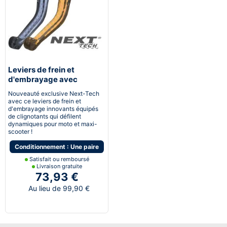
Leviers de frein et
d'embrayage avec
clignotants LED
Nouveauté exclusive Next-Tech
dynamiques intégrés
avec ce leviers de frein et
d'embrayage innovants équipés
de clignotants qui défilent
dynamiques pour moto et maxi-
scooter !
Conditionnement : Une paire
Satisfait ou remboursé
Livraison gratuite
73,93 €
Au lieu de 99,90 €