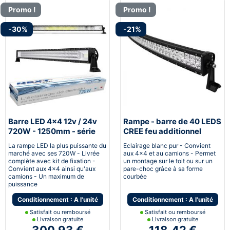
Promo !
Promo !
-30%
-21%
Barre LED 4x4 12v / 24v
Rampe - barre de 40 LEDS
720W - 1250mm - série
CREE feu additionnel
NTX™
120W incurvé - 550mm
La rampe LED la plus puissante du
Eclairage blanc pur - Convient
marché avec ses 720W - Livrée
aux 4x4 et au camions - Permet
complète avec kit de fixation -
un montage sur le toit ou sur un
Convient aux 4x4 ainsi qu'aux
pare-choc grâce à sa forme
camions - Un maximum de
courbée
puissance
Conditionnement : A l'unité
Conditionnement : A l'unité
Satisfait ou remboursé
Satisfait ou remboursé
Livraison gratuite
Livraison gratuite
300,93 €
118,42 €