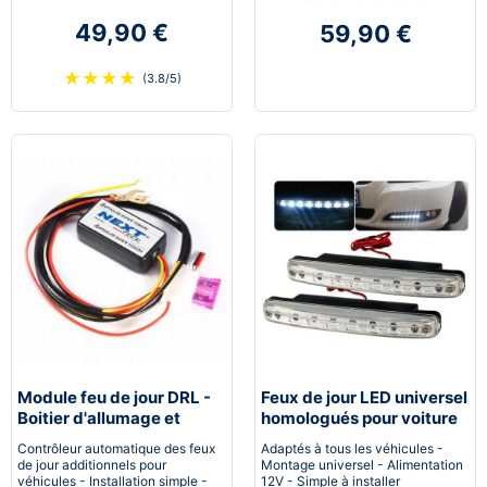
49,90 €
59,90 €
★
★
★
★
(3.8/5)
Module feu de jour DRL -
Feux de jour LED universel
Boitier d'allumage et
homologués pour voiture
extinction automatique
moto quad
Contrôleur automatique des feux
Adaptés à tous les véhicules -
pour feux de jour Led
de jour additionnels pour
Montage universel - Alimentation
véhicules - Installation simple -
12V - Simple à installer