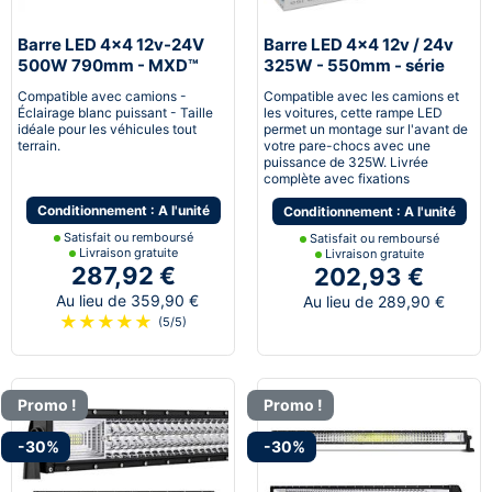
Barre LED 4x4 12v-24V
Barre LED 4x4 12v / 24v
500W 790mm - MXD™
325W - 550mm - série
NTX™
Compatible avec camions -
Compatible avec les camions et
Éclairage blanc puissant - Taille
les voitures, cette rampe LED
idéale pour les véhicules tout
permet un montage sur l'avant de
terrain.
votre pare-chocs avec une
puissance de 325W. Livrée
complète avec fixations
Conditionnement : A l'unité
Conditionnement : A l'unité
Satisfait ou remboursé
Satisfait ou remboursé
Livraison gratuite
Livraison gratuite
287,92 €
202,93 €
Au lieu de 359,90 €
Au lieu de 289,90 €
★
★
★
★
★
(5/5)
Promo !
Promo !
-30%
-30%