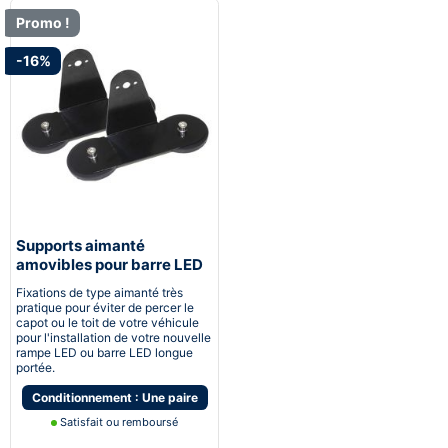
Promo !
-16%
Supports aimanté
amovibles pour barre LED
et rampe LED longue
Fixations de type aimanté très
portée
pratique pour éviter de percer le
capot ou le toit de votre véhicule
pour l'installation de votre nouvelle
rampe LED ou barre LED longue
portée.
Conditionnement : Une paire
Satisfait ou remboursé