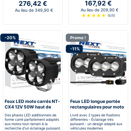
167,92 €
276,42 €
Au lieu de 209,90 €
Au lieu de 349,90 €
★
★
★
★
★
(5/5)
-20%
Promo !
-11%
Feux LED moto carrés NT-
Feux LED longue portée
CX4 12V 50W haut de
rectangulaires pour moto
gamme noir
avec supports
Des phares LED additionnels de
Livré avec 2 types de fixations
forme carré parfaitement adaptés
differentes - Éclairage très
aux motos tout-terrain à la
puissant - un design adapté aux
recherche d'un éclairage puissant.
véhicules modernes