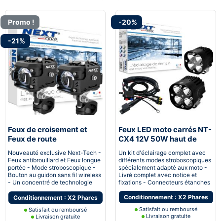
Promo !
-20%
-21%
Feux de croisement et
Feux LED moto carrés NT-
Feux de route
CX4 12V 50W haut de
additionnels pour moto
gamme noir avec câbles
Nouveauté exclusive Next-Tech -
Un kit d'éclairage complet avec
sans fil
Feux antibrouillard et Feux longue
différents modes stroboscopiques
portée - Mode stroboscopique -
spécialement adapté aux moto -
Bouton au guidon sans fil wireless
Livré complet avec notice et
- Un concentré de technologie
fixations - Connecteurs étanches
Conditionnement : X2 Phares
Conditionnement : X2 Phares
Satisfait ou remboursé
Satisfait ou remboursé
Livraison gratuite
Livraison gratuite