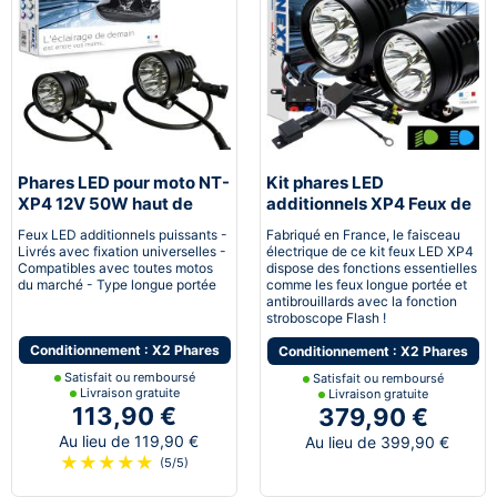
Phares LED pour moto NT-
Kit phares LED
XP4 12V 50W haut de
additionnels XP4 Feux de
gamme - noir
croisement et Feux de
Feux LED additionnels puissants -
Fabriqué en France, le faisceau
route
Livrés avec fixation universelles -
électrique de ce kit feux LED XP4
Compatibles avec toutes motos
dispose des fonctions essentielles
du marché - Type longue portée
comme les feux longue portée et
antibrouillards avec la fonction
stroboscope Flash !
Conditionnement : X2 Phares
Conditionnement : X2 Phares
Satisfait ou remboursé
Satisfait ou remboursé
Livraison gratuite
Livraison gratuite
113,90 €
379,90 €
Au lieu de 119,90 €
Au lieu de 399,90 €
★
★
★
★
★
(5/5)