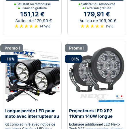
Satisfait ou remboursé
Satisfait ou remboursé
Livraison gratuite
Livraison gratuite
151,12 €
179,91 €
Au lieu de 179,90 €
Au lieu de 199,90 €
★
★
★
★
★
★
★
★
★
★
(4.5/5)
(5/5)
Promo !
Promo !
-16%
-31%
Longue portée LED pour
Projecteurs LED XP7
moto avec interrupteur au
110mm 140W longue
guidon
portée pour moto
Kit complet livré avec notice de
Eclairage additionnel LED Next-
montage - Ces feux LED pour
Tech XP7 longue portée universel