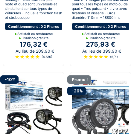
moto et quad sont universels et
pour tous les types de moto ou de
s'installent sur tous types de
quad - Très puissant - Livré avec
véhicules - Inclue la fonction flash
fixations et visserie - Gros
et stroboscope
diamètre 110mm - 18800 lms
Conditionnement : X2 Phares
Conditionnement : X2 Phares
Satisfait ou remboursé
Satisfait ou remboursé
Livraison gratuite
Livraison gratuite
176,32 €
275,93 €
Au lieu de 209,90 €
Au lieu de 399,90 €
★
★
★
★
★
★
★
★
★
★
(4.5/5)
(5/5)
-10%
Promo !
-26%