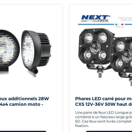
Feux additionnels 28W
Phares LED carré pour m
 4x4 camion moto -
CX5 12V-36V 50W haut 
double faisceaux 5D
Une paire de feux LED Longue p
combiné à un faisceau large grâce
5D. Ces feux sont livrés complet
fixation.