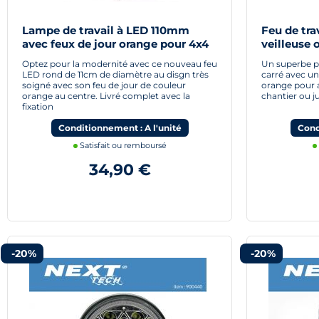
Lampe de travail à LED 110mm
Feu de tra
avec feux de jour orange pour 4x4
veilleuse 
et camion
Optez pour la modernité avec ce nouveau feu
Un superbe p
LED rond de 11cm de diamètre au disgn très
carré avec un
soigné avec son feu de jour de couleur
orange pour a
orange au centre. Livré complet avec la
chantier ou j
fixation
Conditionnement : A l'unité
Cond
Satisfait ou remboursé
34,90 €
-20%
-20%