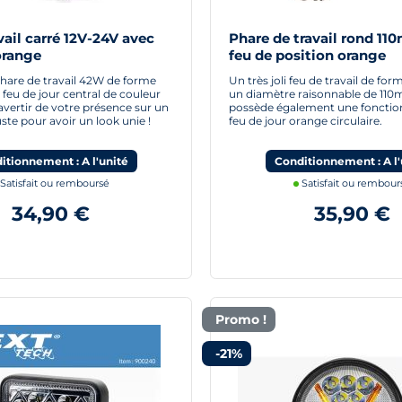
vail carré 12V-24V avec
Phare de travail rond 1
orange
feu de position orange
hare de travail 42W de forme
Un très joli feu de travail de fo
 feu de jour central de couleur
un diamètre raisonnable de 110m
vertir de votre présence sur un
possède également une fonctio
uste pour avoir un look unie !
feu de jour orange circulaire.
itionnement : A l'unité
Conditionnement : A l'
Satisfait ou remboursé
Satisfait ou rembour
34,90 €
35,90 €
Promo !
-21%