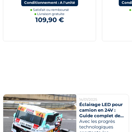
Conditionnement : A l'unité
Condi
Satisfait ou remboursé
Livraison gratuite
109,90 €
14/01/2025
Éclairage LED pour
camion en 24V :
Guide complet des
solutions
Avec les progrès
innovantes Next-
technologiques