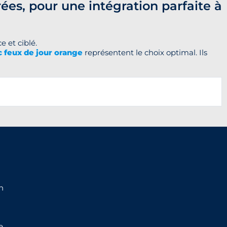
rées,
pour une intégration parfaite à
e et ciblé.
c feux de jour orange
représentent le choix optimal. Ils
n
e