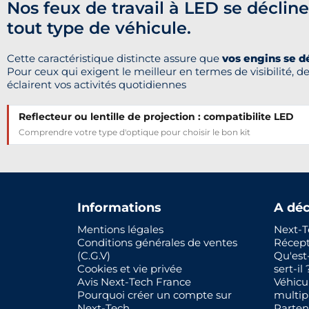
Nos feux de travail à LED se déclin
tout type de véhicule.
Cette caractéristique distincte assure que
vos engins se 
Pour ceux qui exigent le meilleur en termes de visibilité, de 
éclairent vos activités quotidiennes
Reflecteur ou lentille de projection : compatibilite LED
Comprendre votre type d'optique pour choisir le bon kit
Informations
A déc
Mentions légales
Next-T
Conditions générales de ventes
Récep
(C.G.V)
Qu'est
Cookies et vie privée
sert-il 
Avis Next-Tech France
Véhicu
Pourquoi créer un compte sur
multip
Next-Tech
Parten