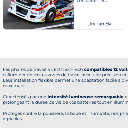
Tech
constants, les
solutions d'éclairage
pour camions
évoluent pour offrir
des...
Lire l'article
Les phares de travail à LED Next-Tech
compatibles 12 volt
d'illuminer de vastes zones de travail avec une précision et
Leur installation flexible permet une adaptation facile à d
maximale.
Caractérisés par une
intensité lumineuse remarquable
e
prolongeant la durée de vie de vos batteries tout en illum
Protégés contre la poussière, la boue et l'humidité, nos pha
agricoles.