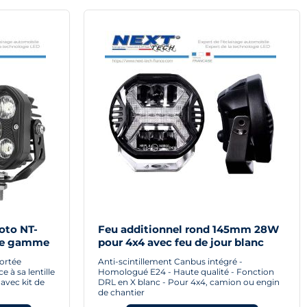
oto NT-
Feu additionnel rond 145mm 28W
de gamme
pour 4x4 avec feu de jour blanc
ortée
Anti-scintillement Canbus intégré -
 à sa lentille
Homologué E24 - Haute qualité - Fonction
 avec kit de
DRL en X blanc - Pour 4x4, camion ou engin
de chantier