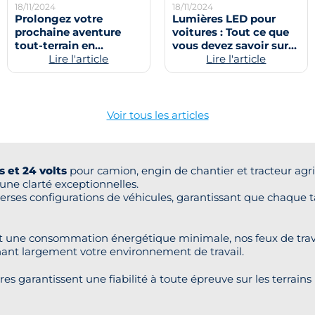
18/11/2024
18/11/2024
Prolongez votre
Lumières LED pour
prochaine aventure
voitures : Tout ce que
tout-terrain en
vous devez savoir sur
illuminant vos
Lire l'article
les lumières LED pour
Lire l'article
chemins
voitures
Voir tous les articles
s et 24 volts
pour camion, engin de chantier et tracteur agr
 une clarté exceptionnelles.
iverses configurations de véhicules, garantissant que chaque 
t une consommation énergétique minimale,
nos feux de tra
inant largement votre environnement de travail.
res garantissent une fiabilité à toute épreuve sur les terrain