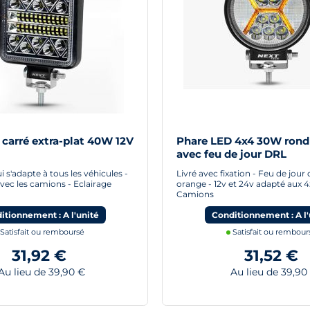
carré extra-plat 40W 12V
Phare LED 4x4 30W ron
avec feu de jour DRL
 s'adapte à tous les véhicules -
Livré avec fixation - Feu de jour
ec les camions - Eclairage
orange - 12v et 24v adapté aux 4
Camions
itionnement : A l'unité
Conditionnement : A l'
Satisfait ou remboursé
Satisfait ou rembour
31,92 €
31,52 €
u lieu de 39,90 €
Au lieu de 39,90