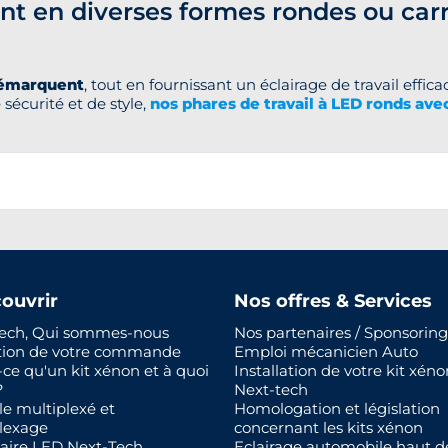
ent en diverses formes rondes ou car
démarquent
, tout en fournissant un éclairage de travail efficac
sécurité et de style,
nos phares de travail à LED ronds ave
ouvrir
Nos offres & Services
ech, Qui sommes-nous
Nos partenaires / Sponsoring
tion de votre commande
Emploi mécanicien Auto
-ce qu'un kit xénon et à quoi
Installation de votre kit xéno
?
Next-tech
le multiplexé et
Homologation et législation
lexage
concernant les kits xénon
aire LED Next-Tech
Eclairage automobile haut d