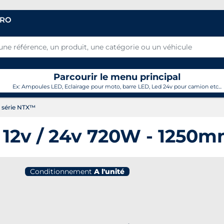
PRO
Parcourir le menu principal
Ex: Ampoules LED, Eclairage pour moto, barre LED, Led 24v pour camion etc...
 série NTX™
 12v / 24v 720W - 1250m
Conditionnement
A l'unité