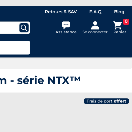
Retours & SAV
F.A.Q
Blog
0
Assistance
Se connecter
Panier
m - série NTX™
Frais de port
offert