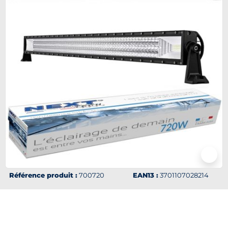
Référence produit :
700720
EAN13 :
3701107028214