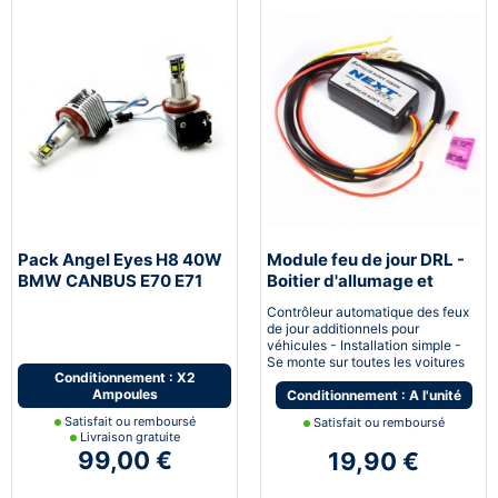
Pack Angel Eyes H8 40W
Module feu de jour DRL -
BMW CANBUS E70 E71
Boitier d'allumage et
E60 E61 E63 E64 E90 E92
extinction automatique
Contrôleur automatique des feux
E93
pour feux de jour Led
de jour additionnels pour
véhicules - Installation simple -
Se monte sur toutes les voitures
Conditionnement : X2
Ampoules
Conditionnement : A l'unité
Satisfait ou remboursé
Satisfait ou remboursé
Livraison gratuite
99,00 €
19,90 €