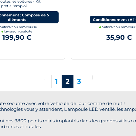
outes les voitures - Kit
 prêt à l'emploi
onnement : Composé de 5
éléments
Conditionnement : A l'
Satisfait ou remboursé
Satisfait ou rembour
Livraison gratuite
199,90 €
35,90 €
Précédent
Suivant
1
2
3
te sécurité avec votre véhicule de jour comme de nuit !
chnologies vous y attendent, L’ampoule LED ventilé, les amp
i nos 9800 points relais implantés dans les grandes villes co
urbaines et rurales.