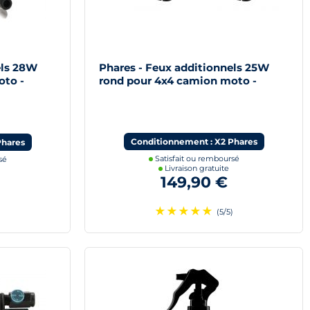
els 28W
Phares - Feux additionnels 25W
oto -
rond pour 4x4 camion moto -
120mm
Conditionnement : X2 Phares
Phares
Satisfait ou remboursé
sé
Livraison gratuite
149,90 €
★
★
★
★
★
(5/5)