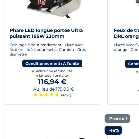
Phare LED longue portée Ultra
Feux de t
puissant 185W 230mm
DRL orang
Eclairage à haut rendement - Livré avec
Livrés avec fi
fixation - Idéal pour 4x4 et Camion - Gros
orange - Comp
diamètre
Conditionnement : A l'unité
Condi
Satisfait ou remboursé
Livraison gratuite
116,94 €
Au lieu de 179,90 €
A
★
★
★
★
★
(4.5/5)
Promo !
-16%