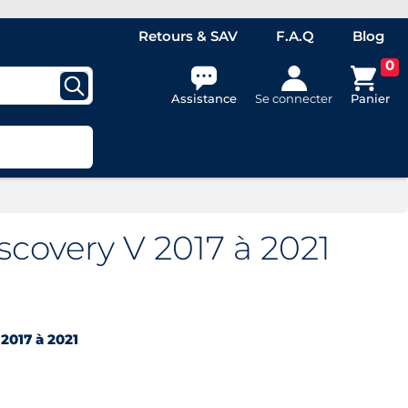
Retours & SAV
F.A.Q
Blog
0
Assistance
Se connecter
Panier
covery V 2017 à 2021
u
2017 à 2021