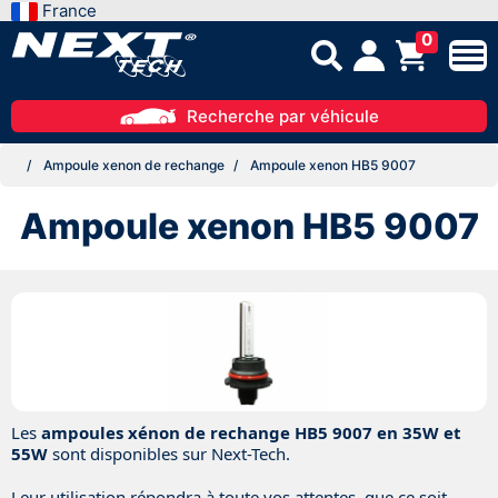
France
0
Recherche par véhicule
Ampoule xenon de rechange
Ampoule xenon HB5 9007
Ampoule xenon HB5 9007
Les
ampoules xénon
de rechange HB5 9007 en 35W et
55W
sont disponibles sur Next-Tech.
Leur utilisation répondra à toute vos attentes, que ce soit