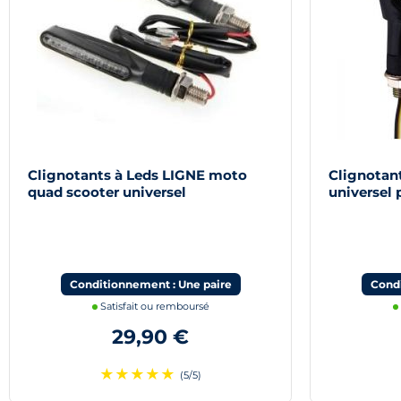
Clignotants à Leds LIGNE moto
Clignotan
quad scooter universel
universel 
quad
Conditionnement : Une paire
Condi
Satisfait ou remboursé
29,90 €
★
★
★
★
★
(5/5)