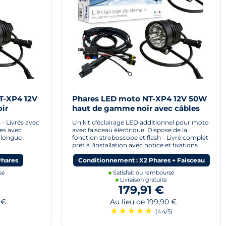
T-XP4 12V
Phares LED moto NT-XP4 12V 50W
ir
haut de gamme noir avec câbles
- Livrés avec
Un kit d'éclairage LED additionnel pour moto
les avec
avec faisceau électrique. Dispose de la
 longue
fonction stroboscope et flash - Livré complet
prêt à l'installation avec notice et fixations
Phares
Conditionnement : X2 Phares + Faisceau
sé
Satisfait ou remboursé
Livraison gratuite
179,91 €
 €
Au lieu de 199,90 €
★
★
★
★
★
)
(4.4/5)