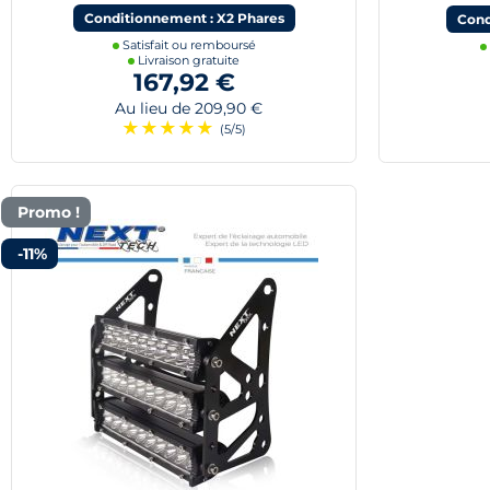
Conditionnement : X2 Phares
Cond
Satisfait ou remboursé
Livraison gratuite
167,92 €
Au lieu de 209,90 €
★
★
★
★
★
(5/5)
Promo !
-11%