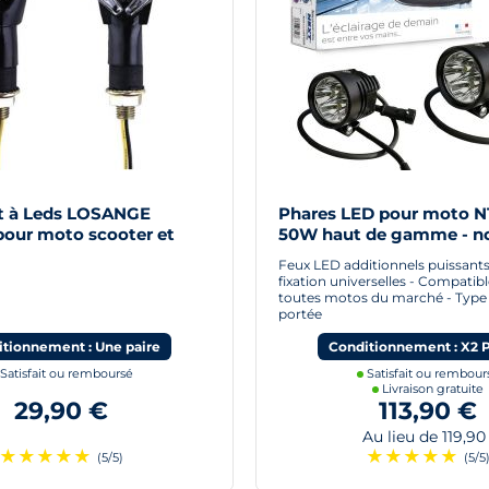
t à Leds LOSANGE
Phares LED pour moto N
pour moto scooter et
50W haut de gamme - no
Feux LED additionnels puissants 
fixation universelles - Compatib
toutes motos du marché - Type
portée
tionnement : Une paire
Conditionnement : X2 
Satisfait ou remboursé
Satisfait ou rembour
Livraison gratuite
29,90 €
113,90 €
Au lieu de 119,90
★
★
★
★
★
★
★
★
★
★
(5/5)
(5/5