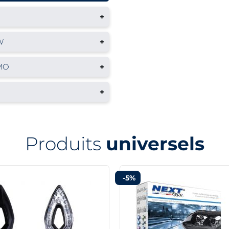
+
W
+
1MO
+
+
Produits
universels
-5%