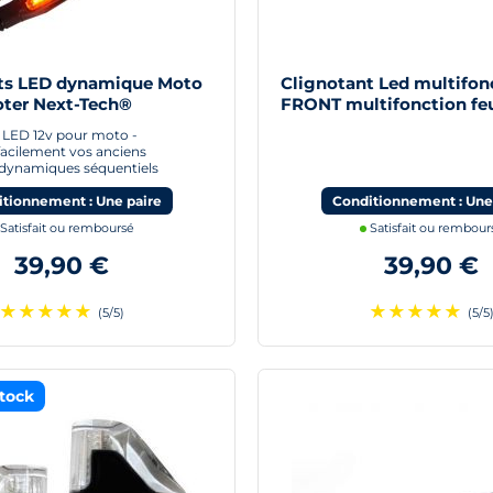
ts LED dynamique Moto
Clignotant Led multifon
ter Next-Tech®
FRONT multifonction feu
moto scooter quad
à LED 12v pour moto -
acilement vos anciens
- dynamiques séquentiels
tionnement : Une paire
Conditionnement : Une
Satisfait ou remboursé
Satisfait ou rembour
39,90 €
39,90 €
★
★
★
★
★
★
★
★
★
★
(5/5)
(5/5
tock