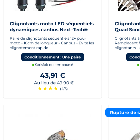
Clignotants moto LED séquentiels
Clignotan
dynamiques canbus Next-Tech®
Quad Scoo
Paire de clignotants séquentiels 12V pour
Clignotants 
moto - 10cm de longueur - Canbus - Evite les
Remplacent f
clignotement rapide
clignotants 
Conditionnement : Une paire
Condi
Satisfait ou remboursé
43,91 €
Au lieu de 49,90 €
★
★
★
★
(4/5)
Rupture de s