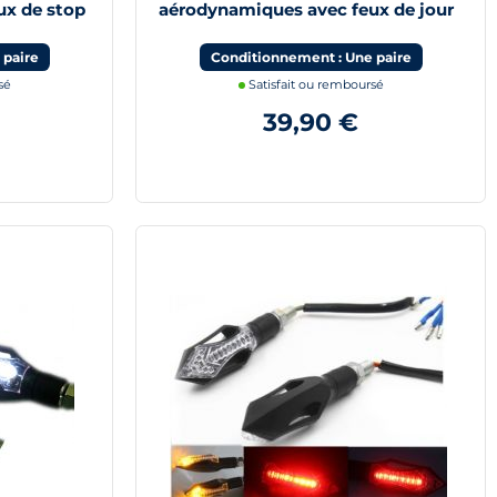
ux de stop
aérodynamiques avec feux de jour
blanc
 paire
Conditionnement : Une paire
sé
Satisfait ou remboursé
39,90 €