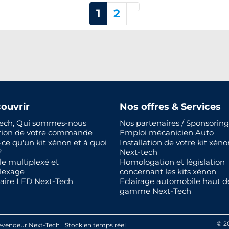
Suivant
1
2
ouvrir
Nos offres & Services
ech, Qui sommes-nous
Nos partenaires / Sponsoring
tion de votre commande
Emploi mécanicien Auto
-ce qu'un kit xénon et à quoi
Installation de votre kit xéno
?
Next-tech
le multiplexé et
Homologation et législation
lexage
concernant les kits xénon
aire LED Next-Tech
Eclairage automobile haut d
gamme Next-Tech
© 2
evendeur Next-Tech
Stock en temps réel