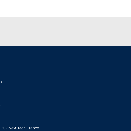
n
e
026 - Next Tech France