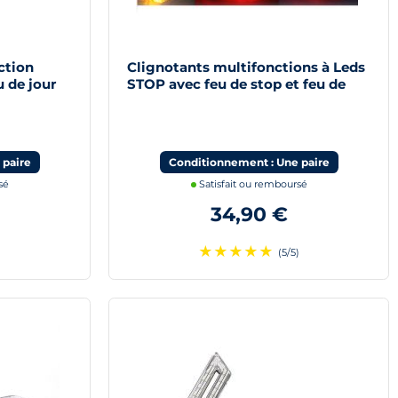
ction
Clignotants multifonctions à Leds
 de jour
STOP avec feu de stop et feu de
position
 paire
Conditionnement : Une paire
sé
Satisfait ou remboursé
34,90 €
★
★
★
★
★
)
(5/5)