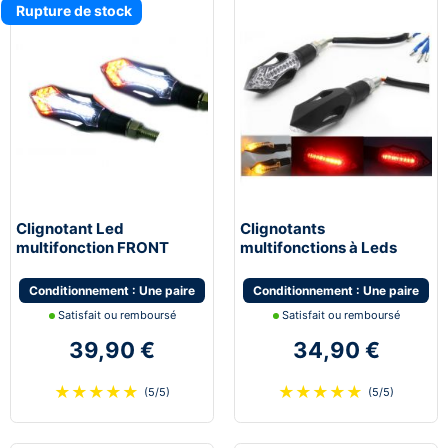
Rupture de stock
Clignotant Led
Clignotants
multifonction FRONT
multifonctions à Leds
multifonction feu de jour
STOP avec feu de stop et
moto scooter quad
feu de position
Conditionnement : Une paire
Conditionnement : Une paire
Satisfait ou remboursé
Satisfait ou remboursé
39,90 €
34,90 €
★
★
★
★
★
★
★
★
★
★
(5/5)
(5/5)