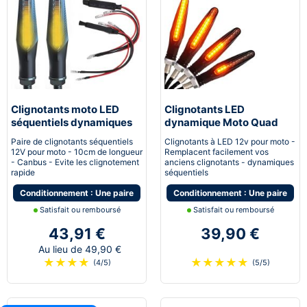
Clignotants moto LED
Clignotants LED
séquentiels dynamiques
dynamique Moto Quad
canbus Next-Tech®
Scooter Next-Tech®
Paire de clignotants séquentiels
Clignotants à LED 12v pour moto -
12V pour moto - 10cm de longueur
Remplacent facilement vos
- Canbus - Evite les clignotement
anciens clignotants - dynamiques
rapide
séquentiels
Conditionnement : Une paire
Conditionnement : Une paire
Satisfait ou remboursé
Satisfait ou remboursé
43,91 €
39,90 €
Au lieu de 49,90 €
★
★
★
★
★
★
★
★
★
(4/5)
(5/5)