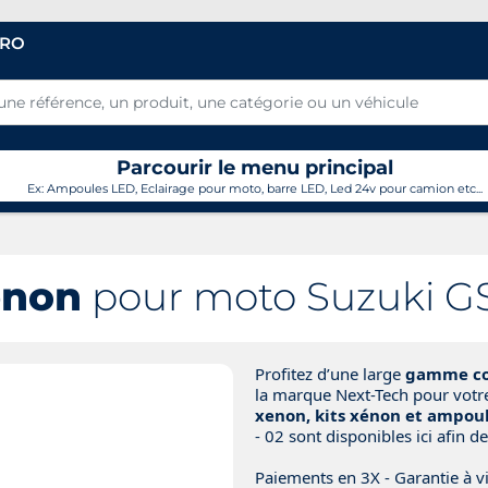
PRO
Parcourir le menu principal
Ex: Ampoules LED, Eclairage pour moto, barre LED, Led 24v pour camion etc...
énon
pour moto Suzuki GS
Profitez d’une large
gamme com
la marque Next-Tech pour vot
xenon, kits xénon et ampoul
- 02 sont disponibles ici afin de 
Paiements en 3X - Garantie à vi