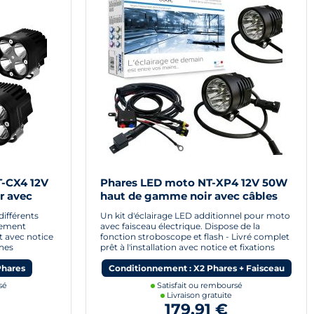
T-CX4 12V
Phares LED moto NT-XP4 12V 50W
r avec
haut de gamme noir avec câbles
différents
Un kit d'éclairage LED additionnel pour moto
lement
avec faisceau électrique. Dispose de la
t avec notice
fonction stroboscope et flash - Livré complet
ches
prêt à l'installation avec notice et fixations
Phares
Conditionnement : X2 Phares + Faisceau
sé
Satisfait ou remboursé
Livraison gratuite
179,91 €