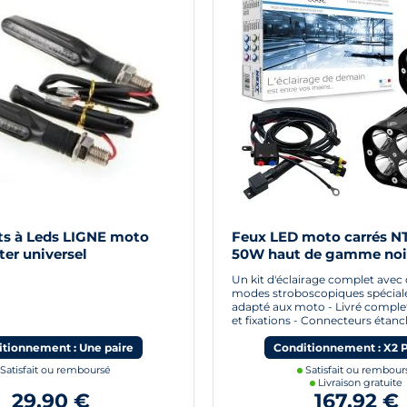
ts à Leds LIGNE moto
Feux LED moto carrés N
er universel
50W haut de gamme noi
câbles
Un kit d'éclairage complet avec 
modes stroboscopiques spécia
adapté aux moto - Livré comple
et fixations - Connecteurs étan
tionnement : Une paire
Conditionnement : X2 
Satisfait ou remboursé
Satisfait ou rembour
Livraison gratuite
29,90 €
167,92 €