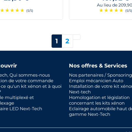
Au lieu de 209,9
★
★
★
★
★
★
★
★
★
★
(5/5)
(5/5
Suivant
1
2
ouvrir
Nos offres & Services
ech, Qui sommes-nous
Nos partenaires / Sponsoring
tion de votre commande
Emploi mécanicien Auto
-ce qu'un kit xénon et à quoi
Installation de votre kit xéno
?
Next-tech
le multiplexé et
Homologation et législation
lexage
concernant les kits xénon
aire LED Next-Tech
Eclairage automobile haut d
gamme Next-Tech