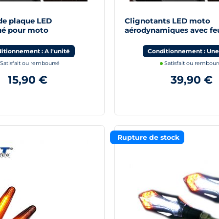
 de plaque LED
Clignotants LED moto
é pour moto
aérodynamiques avec fe
itionnement : A l'unité
Conditionnement : Une
Satisfait ou remboursé
Satisfait ou rembour
15,90 €
39,90 €
Rupture de stock