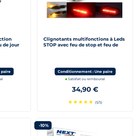
ction
Clignotants multifonctions à Leds
 de jour
STOP avec feu de stop et feu de
position
 paire
Conditionnement : Une paire
sé
Satisfait ou remboursé
34,90 €
★
★
★
★
★
)
(5/5)
-10%