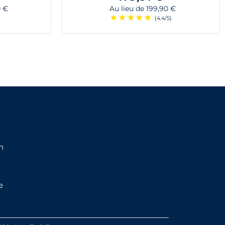
0 €
Au lieu de 199,90 €
★
★
★
★
★
)
(4.4/5)
n
e