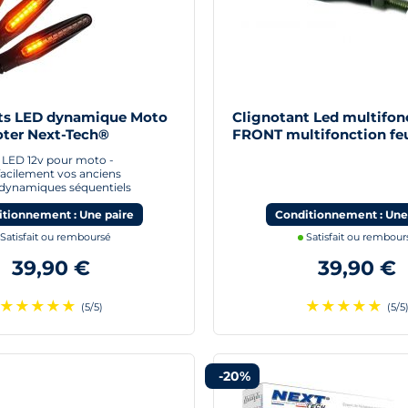
ts LED dynamique Moto
Clignotant Led multifon
ter Next-Tech®
FRONT multifonction feu
moto scooter quad
à LED 12v pour moto -
acilement vos anciens
- dynamiques séquentiels
tionnement : Une paire
Conditionnement : Une
Satisfait ou remboursé
Satisfait ou rembour
39,90 €
39,90 €
★
★
★
★
★
★
★
★
★
★
(5/5)
(5/5
-20%