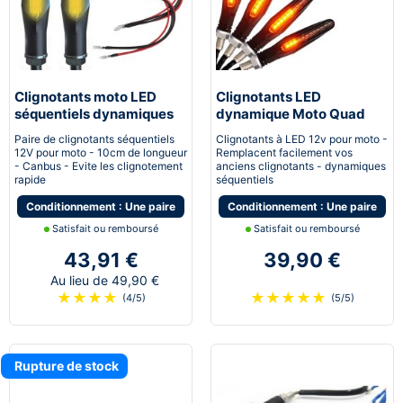
Clignotants moto LED
Clignotants LED
séquentiels dynamiques
dynamique Moto Quad
canbus Next-Tech®
Scooter Next-Tech®
Paire de clignotants séquentiels
Clignotants à LED 12v pour moto -
12V pour moto - 10cm de longueur
Remplacent facilement vos
- Canbus - Evite les clignotement
anciens clignotants - dynamiques
rapide
séquentiels
Conditionnement : Une paire
Conditionnement : Une paire
Satisfait ou remboursé
Satisfait ou remboursé
43,91 €
39,90 €
Au lieu de 49,90 €
★
★
★
★
★
★
★
★
★
(4/5)
(5/5)
Rupture de stock