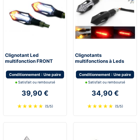
Clignotant Led
Clignotants
multifonction FRONT
multifonctions à Leds
multifonction feu de jour
STOP avec feu de stop et
moto scooter quad
feu de position
Conditionnement : Une paire
Conditionnement : Une paire
Satisfait ou remboursé
Satisfait ou remboursé
39,90 €
34,90 €
★
★
★
★
★
★
★
★
★
★
(5/5)
(5/5)