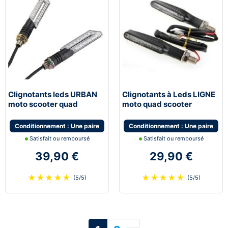
Clignotants leds URBAN
Clignotants à Leds LIGNE
moto scooter quad
moto quad scooter
universel
universel
Conditionnement : Une paire
Conditionnement : Une paire
Satisfait ou remboursé
Satisfait ou remboursé
39,90 €
29,90 €
★
★
★
★
★
★
★
★
★
★
(5/5)
(5/5)