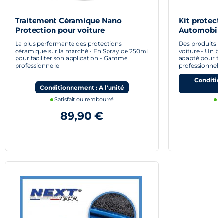
Traitement Céramique Nano
Kit prote
Protection pour voiture
Automobi
La plus performante des protections
Des produits 
céramique sur la marché - En Spray de 250ml
voiture - Un 
pour faciliter son application - Gamme
adapté pour t
professionnelle
professionnel
Conditi
Conditionnement : A l'unité
Satisfait ou remboursé
89,90 €