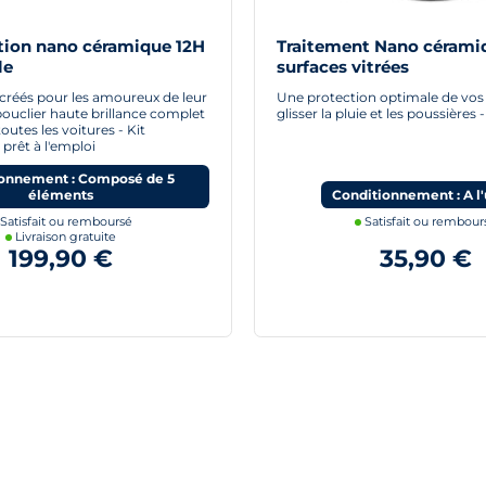
ction nano céramique 12H
Traitement Nano cérami
le
surfaces vitrées
créés pour les amoureux de leur
Une protection optimale de vos v
bouclier haute brillance complet
glisser la pluie et les poussières
outes les voitures - Kit
 prêt à l'emploi
onnement : Composé de 5
éléments
Conditionnement : A l'
Satisfait ou remboursé
Satisfait ou rembour
Livraison gratuite
199,90 €
35,90 €