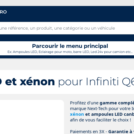
PRO
Parcourir le menu principal
Ex: Ampoules LED, Eclairage pour moto, barre LED, Led 24v pour camion etc...
 et xénon
pour Infiniti Q
Profitez d'une
gamme complèt
marque Next-Tech pour votre I
xénon
et ampoules LED canb
afin de vous faciliter le choix !
Paiements en 3X -
Garantie à 