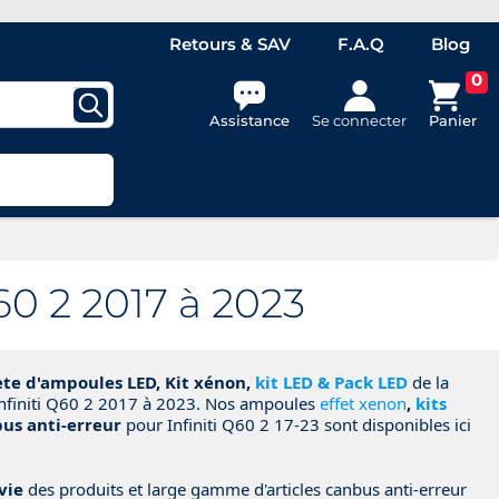
Retours & SAV
F.A.Q
Blog
0
Assistance
Se connecter
Panier
60 2 2017 à 2023
e d'ampoules LED, Kit xénon,
kit LED & Pack LED
de la
nfiniti Q60 2 2017 à 2023. Nos
ampoules
effet xenon
,
kits
us anti-erreur
pour Infiniti Q60 2 17-23 sont disponibles ici
vie
des produits et large gamme d'articles canbus anti-erreur