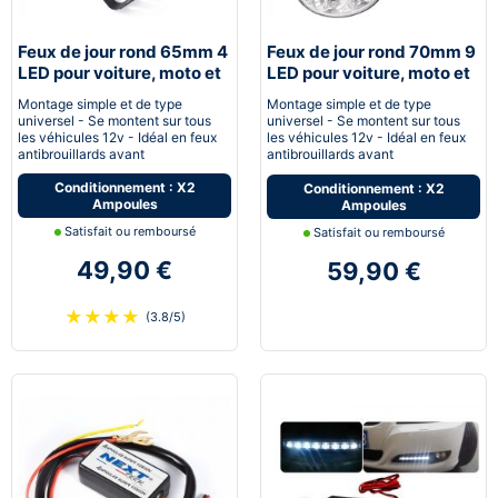
Feux de jour rond 65mm 4
Feux de jour rond 70mm 9
LED pour voiture, moto et
LED pour voiture, moto et
quad - Next-Tech®
quad - Next-Tech®
Montage simple et de type
Montage simple et de type
universel - Se montent sur tous
universel - Se montent sur tous
les véhicules 12v - Idéal en feux
les véhicules 12v - Idéal en feux
antibrouillards avant
antibrouillards avant
Conditionnement : X2
Conditionnement : X2
Ampoules
Ampoules
Satisfait ou remboursé
Satisfait ou remboursé
49,90 €
59,90 €
★
★
★
★
(3.8/5)