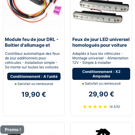
Module feu de jour DRL -
Feux de jour LED universel
Boitier d'allumage et
homologués pour voiture
extinction automatique
moto quad
Contrôleur automatique des feux
Adaptés à tous les véhicules -
pour feux de jour Led
de jour additionnels pour
Montage universel - Alimentation
véhicules - Installation simple -
12V - Simple à installer
Se monte sur toutes les voitures
Conditionnement : X2
Ampoules
Conditionnement : A l'unité
Satisfait ou remboursé
Satisfait ou remboursé
29,90 €
19,90 €
★
★
★
★
★
(4.5/5)
Promo !