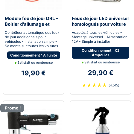
Module feu de jour DRL -
Feux de jour LED universel
Boitier d'allumage et
homologués pour voiture
extinction automatique
moto quad
Contrôleur automatique des feux
Adaptés à tous les véhicules -
pour feux de jour Led
de jour additionnels pour
Montage universel - Alimentation
véhicules - Installation simple -
12V - Simple à installer
Se monte sur toutes les voitures
Conditionnement : X2
Ampoules
Conditionnement : A l'unité
Satisfait ou remboursé
Satisfait ou remboursé
29,90 €
19,90 €
★
★
★
★
★
(4.5/5)
Promo !