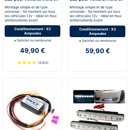
quad - Next-Tech®
quad - Next-Tech®
Montage simple et de type
Montage simple et de type
universel - Se montent sur tous
universel - Se montent sur tous
les véhicules 12v - Idéal en feux
les véhicules 12v - Idéal en feux
antibrouillards avant
antibrouillards avant
Conditionnement : X2
Conditionnement : X2
Ampoules
Ampoules
Satisfait ou remboursé
Satisfait ou remboursé
49,90 €
59,90 €
★
★
★
★
(3.8/5)