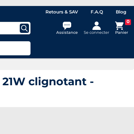
Retours & SAV
F.A.Q
Blog
0
Assistance
Se connecter
Panier
1W clignotant -