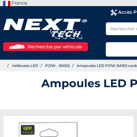
France
Accès 
Recherche par véhicule
Veilleuses LED
P21W - BA15S
Ampoules LED P21W BA15S canbu
Ampoules LED P