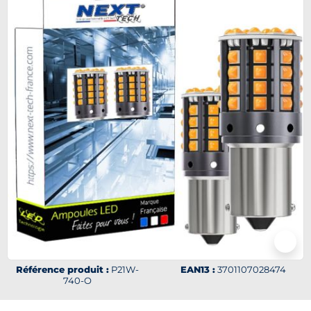
Référence produit :
P21W-
EAN13 :
3701107028474
740-O