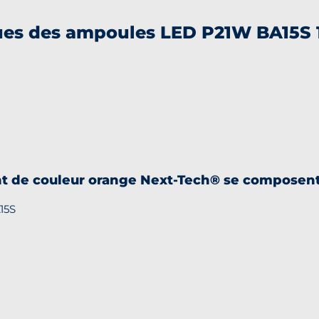
iques des ampoules LED P21W BA15S 
nt de couleur orange
Next-Tech®
se composent
15S