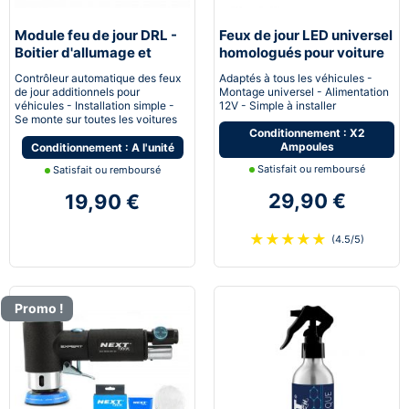
Module feu de jour DRL -
Feux de jour LED universel
Boitier d'allumage et
homologués pour voiture
extinction automatique
moto quad
Contrôleur automatique des feux
Adaptés à tous les véhicules -
pour feux de jour Led
de jour additionnels pour
Montage universel - Alimentation
véhicules - Installation simple -
12V - Simple à installer
Se monte sur toutes les voitures
Conditionnement : X2
Ampoules
Conditionnement : A l'unité
Satisfait ou remboursé
Satisfait ou remboursé
29,90 €
19,90 €
★
★
★
★
★
(4.5/5)
Promo !