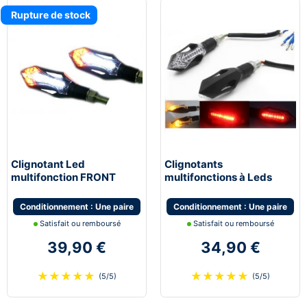
Rupture de stock
Clignotant Led
Clignotants
multifonction FRONT
multifonctions à Leds
multifonction feu de jour
STOP avec feu de stop et
moto scooter quad
feu de position
Conditionnement : Une paire
Conditionnement : Une paire
Satisfait ou remboursé
Satisfait ou remboursé
39,90 €
34,90 €
★
★
★
★
★
★
★
★
★
★
(5/5)
(5/5)