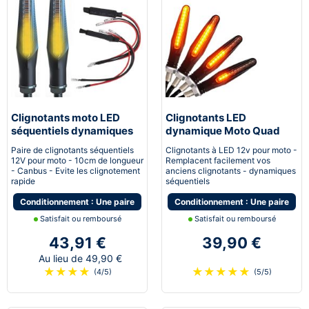
Clignotants moto LED
Clignotants LED
séquentiels dynamiques
dynamique Moto Quad
canbus Next-Tech®
Scooter Next-Tech®
Paire de clignotants séquentiels
Clignotants à LED 12v pour moto -
12V pour moto - 10cm de longueur
Remplacent facilement vos
- Canbus - Evite les clignotement
anciens clignotants - dynamiques
rapide
séquentiels
Conditionnement : Une paire
Conditionnement : Une paire
Satisfait ou remboursé
Satisfait ou remboursé
43,91 €
39,90 €
Au lieu de 49,90 €
★
★
★
★
★
★
★
★
★
(4/5)
(5/5)