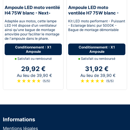
Ampoule LED moto ventilé
Ampoule LED moto
H4 75W blanc - Next-
ventilée H7 75W blanc -
Tech®
Next-Tech®
Adaptée aux motos, cette lampe
Kit LED moto performant - Puissant
LED H4 dispose d'un ventilateur
- Eclairage blanc pur 5000K -
ainsi qu'une bague de montage
Bague de montage démontable
amovible pour faciliter le montage
de l'ampoule dans le phare.
Conditionnement : X1
Conditionnement : X1
Ampoule
Ampoule
Satisfait ou remboursé
Satisfait ou remboursé
29,92 €
31,92 €
Au lieu de 39,90 €
Au lieu de 39,90 €
★
★
★
★
★
★
★
★
★
★
(5/5)
(5/5)
Informations
Mentions légales