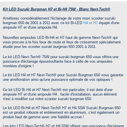
Kit LED Suzuki Burgman H7 et Bi-H4 75W - Blanc Next-Tech®
Améliorez considérablement l'éclairage de votre maxi scooter suzuki
burgman 650 de 2001 à 2011 avec ce kit Bi-LED
H4 et H7
équipé d'une
ampoule H7 et d'une ampoule H4.
Nouvelles ampoules LED Bi-H4 et H7 haut de gamme Next-Tech® qui
vous procure à la fois feux de route et feux de croisement spécialement
étudié pour les scooter suzuki burgman 650 2001 à 2011.
Le kit LED Next-Tech® 75W pour suzuki burgman 650 vous offrira une
puissance d'éclairage époustouflante face à celle de vos ampoules
montées d'origine !
Le kit LED H4 et H7 Next-Tech® pour Suzuki Burgman 650 vous garantie
une amélioration ainsi qu'une puissance optimale de vos optiques !
Ce kit LED Bi H4 et H7 Next-Tech® est particulier, il est doté d'une
ampoule H7 et d'une ampoule H4 , facile d'installation, aucun élément
n'est à modifier sur votre scooter suzuki burgman 650.
Le kit LED Bi-H4 et H7 Next-Tech® H7 et H4 55W Suzuki Burgman 650
est un produit robuste et entièrement en aluminium, c'est également un
produit haut de gamme avec une fiabilité accrue !
Les kits LED
Next-Tech® H7 et H4 55W
offrent une puissance d'éclairage