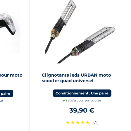
 pour moto
Clignotants leds URBAN moto
scooter quad universel
Conditionnement : Une paire
 paire
Satisfait ou remboursé
sé
39,90 €
★
★
★
★
★
(5/5)