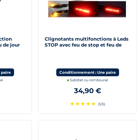
ction
Clignotants multifonctions à Leds
 de jour
STOP avec feu de stop et feu de
position
 paire
Conditionnement : Une paire
sé
Satisfait ou remboursé
34,90 €
★
★
★
★
★
)
(5/5)