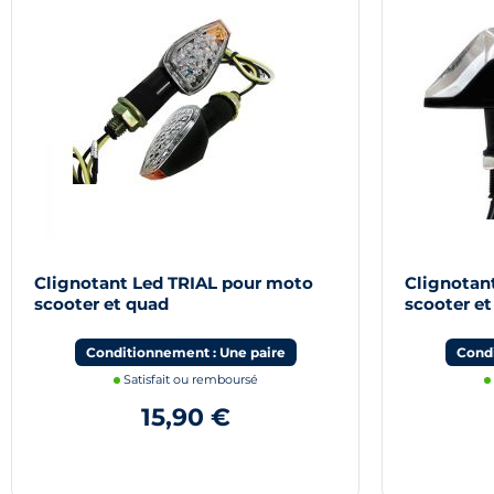
Clignotant Led TRIAL pour moto
Clignotan
scooter et quad
scooter e
Conditionnement : Une paire
Condi
Satisfait ou remboursé
15,90 €