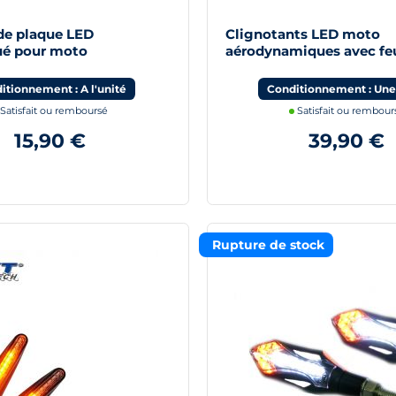
 de plaque LED
Clignotants LED moto
é pour moto
aérodynamiques avec fe
itionnement : A l'unité
Conditionnement : Une
Satisfait ou remboursé
Satisfait ou rembour
15,90 €
39,90 €
Rupture de stock