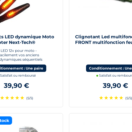
ts LED dynamique Moto
Clignotant Led multifon
ter Next-Tech®
FRONT multifonction feu
moto scooter quad
à LED 12v pour moto -
acilement vos anciens
- dynamiques séquentiels
tionnement : Une paire
Conditionnement : Une
Satisfait ou remboursé
Satisfait ou rembour
39,90 €
39,90 €
★
★
★
★
★
★
★
★
★
★
(5/5)
(5/5
tock