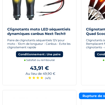
Clignotants moto LED séquentiels
Clignotan
dynamiques canbus Next-Tech®
Quad Scoo
Paire de clignotants séquentiels 12V pour
Clignotants 
moto - 10cm de longueur - Canbus - Evite les
Remplacent f
clignotement rapide
clignotants 
Conditionnement : Une paire
Condi
Satisfait ou remboursé
43,91 €
Au lieu de 49,90 €
★
★
★
★
(4/5)
Rupture de s