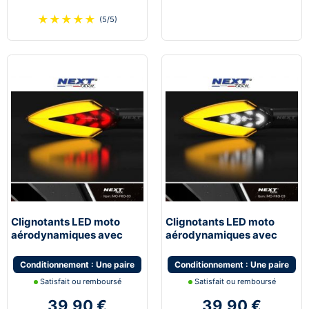
★
★
★
★
★
(5/5)
Clignotants LED moto
Clignotants LED moto
aérodynamiques avec
aérodynamiques avec
feux de stop
feux de jour blanc
Conditionnement : Une paire
Conditionnement : Une paire
Satisfait ou remboursé
Satisfait ou remboursé
39,90 €
39,90 €