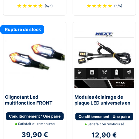
★
★
★
★
★
★
★
★
★
★
(5/5)
(5/5)
Rupture de stock
Clignotant Led
Modules éclairage de
multifonction FRONT
plaque LED universels en
multifonction feu de jour
Aluminium
moto scooter quad
Conditionnement : Une paire
Conditionnement : Une paire
Satisfait ou remboursé
Satisfait ou remboursé
39,90 €
12,90 €