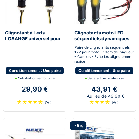
Clignotant à Leds
Clignotants moto LED
LOSANGE universel pour
séquentiels dynamiques
moto scooter et quad
canbus Next-Tech®
Paire de clignotants séquentiels
12V pour moto - 10cm de longueur
- Canbus - Evite les clignotement
rapide
Conditionnement : Une paire
Conditionnement : Une paire
Satisfait ou remboursé
Satisfait ou remboursé
29,90 €
43,91 €
Au lieu de 49,90 €
★
★
★
★
★
★
★
★
★
(5/5)
(4/5)
-5%