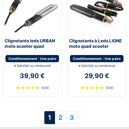
Clignotants leds URBAN
Clignotants à Leds LIGNE
moto scooter quad
moto quad scooter
universel
universel
Conditionnement : Une paire
Conditionnement : Une paire
Satisfait ou remboursé
Satisfait ou remboursé
39,90 €
29,90 €
★
★
★
★
★
★
★
★
★
★
(5/5)
(5/5)
Suivant
1
2
3