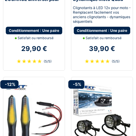
moto scooter et quad
Scooter Next-Tech®
Clignotants à LED 12v pour moto -
Remplacent facilement vos
anciens clignotants - dynamiques
séquentiels
Conditionnement : Une paire
Conditionnement : Une paire
Satisfait ou remboursé
Satisfait ou remboursé
29,90 €
39,90 €
★
★
★
★
★
★
★
★
★
★
(5/5)
(5/5)
-12%
-5%