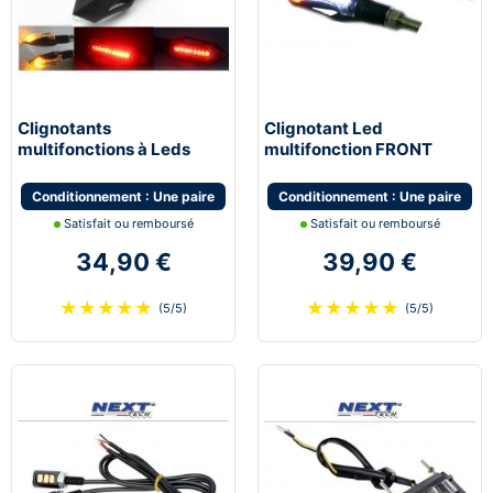
Clignotants
Clignotant Led
multifonctions à Leds
multifonction FRONT
STOP avec feu de stop et
multifonction feu de jour
feu de position
moto scooter quad
Conditionnement : Une paire
Conditionnement : Une paire
Satisfait ou remboursé
Satisfait ou remboursé
34,90 €
39,90 €
★
★
★
★
★
★
★
★
★
★
(5/5)
(5/5)