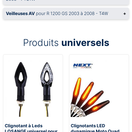
Veilleuses AV
pour R 1200 GS 2003 à 2008 - T4W
+
Produits
universels
Clignotant à Leds
Clignotants LED
LOSANGE universel pour
dynamique Moto Quad