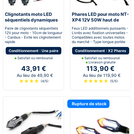
Clignotants moto LED
Phares LED pour moto NT-
séquentiels dynamiques
XP4 12V 50W haut de
canbus Next-Tech®
gamme - noir
Paire de clignotants séquentiels
Feux LED additionnels puissants -
12V pour moto - 10cm de longueur
Livrés avec fixation universelles -
- Canbus - Evite les clignotement
Compatibles avec toutes motos
rapide
du marché - Type longue portée
Conditionnement : Une paire
Conditionnement : X2 Phares
Satisfait ou remboursé
Satisfait ou remboursé
Livraison gratuite
43,91 €
113,90 €
Au lieu de 49,90 €
Au lieu de 119,90 €
★
★
★
★
★
★
★
★
★
(4/5)
(5/5)
Rupture de stock