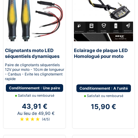
Clignotants moto LED
Eclairage de plaque LED
séquentiels dynamiques
Homologué pour moto
canbus Next-Tech®
Paire de clignotants séquentiels
12V pour moto - 10cm de longueur
- Canbus - Evite les clignotement
rapide
Conditionnement : Une paire
Conditionnement : A l'unité
Satisfait ou remboursé
Satisfait ou remboursé
43,91 €
15,90 €
Au lieu de 49,90 €
★
★
★
★
(4/5)