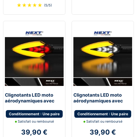
★
★
★
★
★
(5/5)
Clignotants LED moto
Clignotants LED moto
aérodynamiques avec
aérodynamiques avec
feux de stop
feux de jour blanc
Conditionnement : Une paire
Conditionnement : Une paire
Satisfait ou remboursé
Satisfait ou remboursé
39,90 €
39,90 €