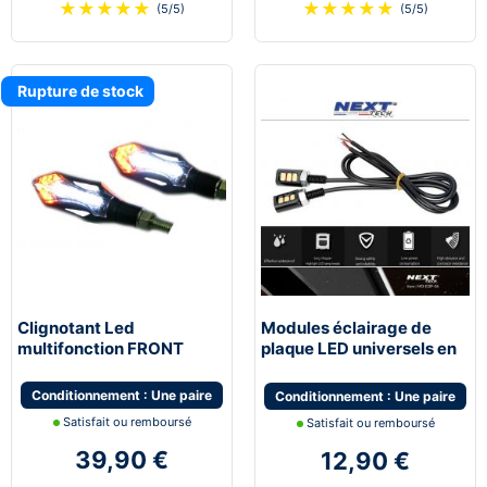
★
★
★
★
★
★
★
★
★
★
(5/5)
(5/5)
Rupture de stock
Clignotant Led
Modules éclairage de
multifonction FRONT
plaque LED universels en
multifonction feu de jour
Aluminium
moto scooter quad
Conditionnement : Une paire
Conditionnement : Une paire
Satisfait ou remboursé
Satisfait ou remboursé
39,90 €
12,90 €