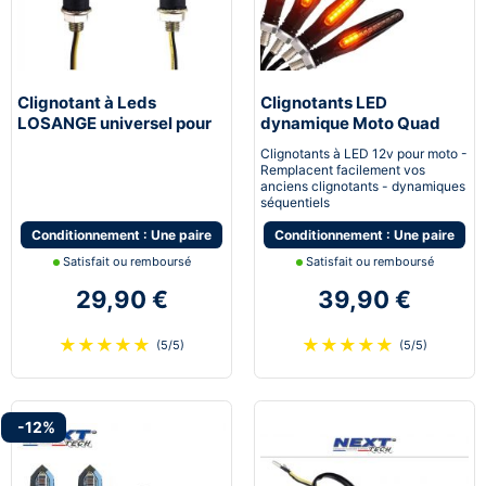
Clignotant à Leds
Clignotants LED
LOSANGE universel pour
dynamique Moto Quad
moto scooter et quad
Scooter Next-Tech®
Clignotants à LED 12v pour moto -
Remplacent facilement vos
anciens clignotants - dynamiques
séquentiels
Conditionnement : Une paire
Conditionnement : Une paire
Satisfait ou remboursé
Satisfait ou remboursé
29,90 €
39,90 €
★
★
★
★
★
★
★
★
★
★
(5/5)
(5/5)
-12%