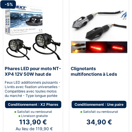
-5%
Phares LED pour moto NT-
Clignotants
XP4 12V 50W haut de
multifonctions à Leds
gamme - noir
STOP avec feu de stop et
Feux LED additionnels puissants -
feu de position
Livrés avec fixation universelles -
Compatibles avec toutes motos
du marché - Type longue portée
Conditionnement : X2 Phares
Conditionnement : Une paire
Satisfait ou remboursé
Satisfait ou remboursé
Livraison gratuite
113,90 €
34,90 €
Au lieu de 119,90 €