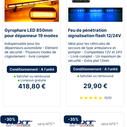
Gyrophare LED 850mm
Feu de pénétration
pour dépanneur 19 modes
signalisation flash 12/24V
flash
18W à 6 LED - Bleu
Indispensable pour les
Idéal pour les véhicules de
dépanneurs automobile - Elément
secours de type ambulance et
de sécurité - Plusieurs modes de
pompier - Compatibles 12V et 24V
clignotement - livré complet
- Livré complet - Un maximum de
sécurité - Extra plat 12mm
Conditionnement : A l'unité
Conditionnement : A l'unité
Satisfait ou remboursé
Satisfait ou remboursé
Livraison gratuite
29,90 €
418,80 €
★
★
★
★
★
(5/5)
-30%
-35%