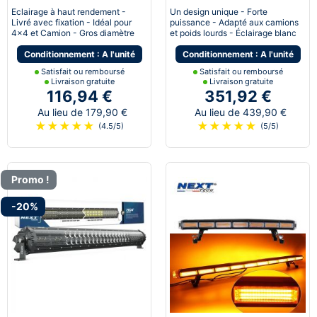
230mm
Eclairage à haut rendement -
Un design unique - Forte
Livré avec fixation - Idéal pour
puissance - Adapté aux camions
4x4 et Camion - Gros diamètre
et poids lourds - Éclairage blanc
Conditionnement : A l'unité
Conditionnement : A l'unité
Satisfait ou remboursé
Satisfait ou remboursé
Livraison gratuite
Livraison gratuite
116,94 €
351,92 €
Au lieu de 179,90 €
Au lieu de 439,90 €
★
★
★
★
★
★
★
★
★
★
(4.5/5)
(5/5)
Promo !
-20%