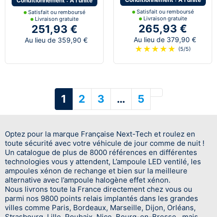
Conditionnement : A l'unité
Satisfait ou remboursé
Satisfait ou remboursé
Livraison gratuite
Livraison gratuite
265,93 €
251,93 €
Au lieu de 379,90 €
Au lieu de 359,90 €
★
★
★
★
★
(5/5)
Suivant
1
2
3
…
5
Optez pour la marque Française Next-Tech et roulez en
toute sécurité avec votre véhicule de jour comme de nuit !
Un catalogue de plus de 8000 références en différentes
technologies vous y attendent, L’ampoule LED ventilé, les
ampoules xénon de rechange et bien sur la meilleure
alternative avec l’ampoule halogène effet xénon.
Nous livrons toute la France directement chez vous ou
parmi nos 9800 points relais implantés dans les grandes
villes comme Paris, Bordeaux, Marseille, Dijon, Orléans,
Strasbourg, Lille, Roubaix, Nice, Bourg-en-Bresse, mais