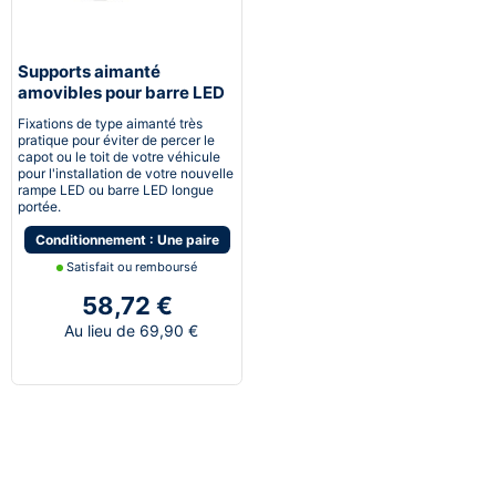
Supports aimanté
amovibles pour barre LED
et rampe LED longue
Fixations de type aimanté très
portée
pratique pour éviter de percer le
capot ou le toit de votre véhicule
pour l'installation de votre nouvelle
rampe LED ou barre LED longue
portée.
Conditionnement : Une paire
Satisfait ou remboursé
58,72 €
Au lieu de 69,90 €