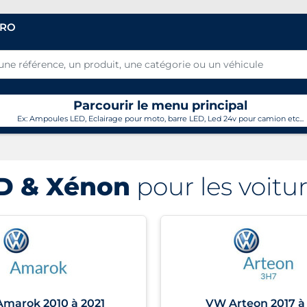
PRO
Parcourir le menu principal
Ex: Ampoules LED, Eclairage pour moto, barre LED, Led 24v pour camion etc...
D & Xénon
pour les voit
marok 2010 à 2021
VW Arteon 2017 à