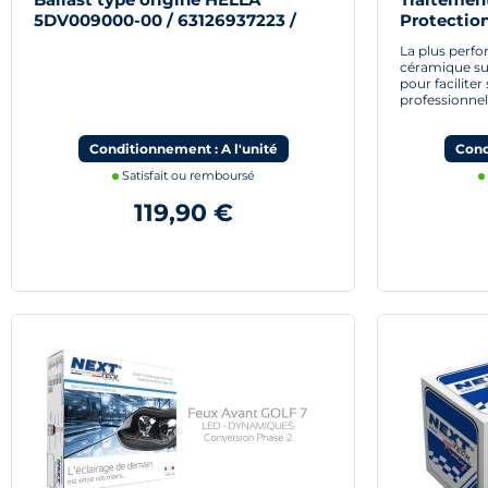
5DV009000-00 / 63126937223 /
Protection
5M0907391 Next-Tech®
La plus perf
céramique su
pour facilite
professionnel
Conditionnement : A l'unité
Cond
Satisfait ou remboursé
119,90 €