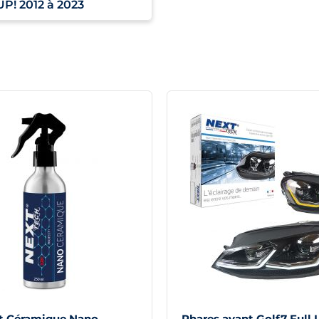
UP! 2012 à 2023
t Céramique Nano
Phares avant Golf7 Full