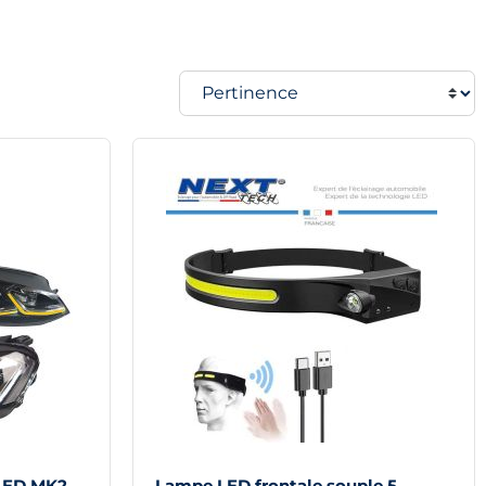
 LED MK2
Lampe LED frontale souple 5