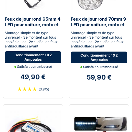
Feux de jour rond 65mm 4
Feux de jour rond 70mm 9
LED pour voiture, moto et
LED pour voiture, moto et
quad - Next-Tech®
quad - Next-Tech®
Montage simple et de type
Montage simple et de type
universel - Se montent sur tous
universel - Se montent sur tous
les véhicules 12v - Idéal en feux
les véhicules 12v - Idéal en feux
antibrouillards avant
antibrouillards avant
Conditionnement : X2
Conditionnement : X2
Ampoules
Ampoules
Satisfait ou remboursé
Satisfait ou remboursé
49,90 €
59,90 €
★
★
★
★
(3.8/5)