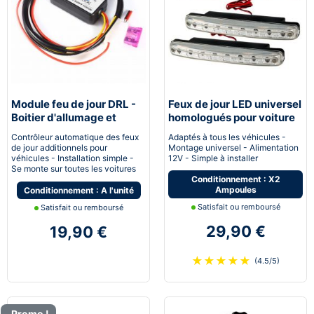
Module feu de jour DRL -
Feux de jour LED universel
Boitier d'allumage et
homologués pour voiture
extinction automatique
moto quad
Contrôleur automatique des feux
Adaptés à tous les véhicules -
pour feux de jour Led
de jour additionnels pour
Montage universel - Alimentation
véhicules - Installation simple -
12V - Simple à installer
Se monte sur toutes les voitures
Conditionnement : X2
Ampoules
Conditionnement : A l'unité
Satisfait ou remboursé
Satisfait ou remboursé
29,90 €
19,90 €
★
★
★
★
★
(4.5/5)
Promo !