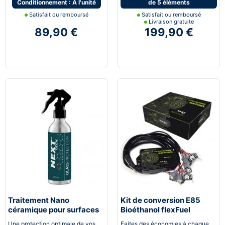
Conditionnement : A l'unité
de 5 éléments
Satisfait ou remboursé
Satisfait ou remboursé
Livraison gratuite
89,90 €
199,90 €
Traitement Nano
Kit de conversion E85
céramique pour surfaces
Bioéthanol flexFuel
vitrées
converter
Une protection optimale de vos
Faites des économies à chaque