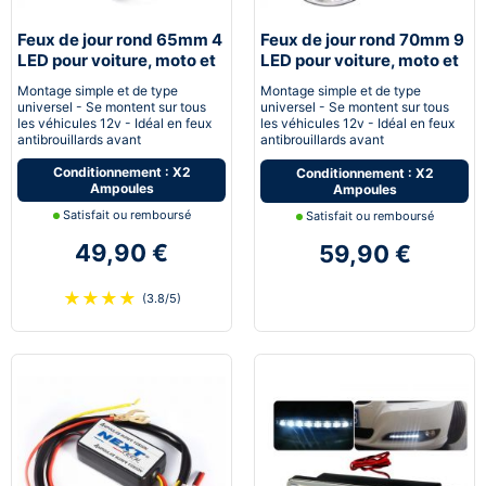
Feux de jour rond 65mm 4
Feux de jour rond 70mm 9
LED pour voiture, moto et
LED pour voiture, moto et
quad - Next-Tech®
quad - Next-Tech®
Montage simple et de type
Montage simple et de type
universel - Se montent sur tous
universel - Se montent sur tous
les véhicules 12v - Idéal en feux
les véhicules 12v - Idéal en feux
antibrouillards avant
antibrouillards avant
Conditionnement : X2
Conditionnement : X2
Ampoules
Ampoules
Satisfait ou remboursé
Satisfait ou remboursé
49,90 €
59,90 €
★
★
★
★
(3.8/5)