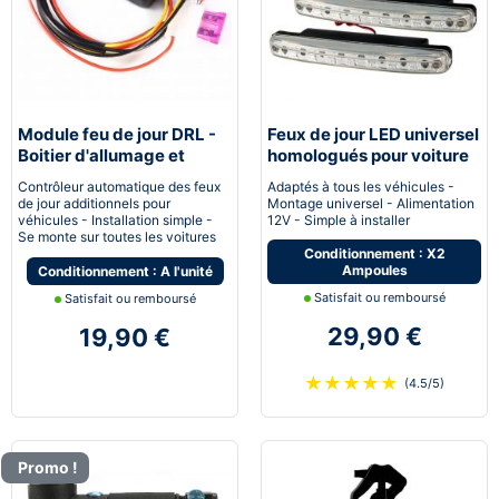
Module feu de jour DRL -
Feux de jour LED universel
Boitier d'allumage et
homologués pour voiture
extinction automatique
moto quad
Contrôleur automatique des feux
Adaptés à tous les véhicules -
pour feux de jour Led
de jour additionnels pour
Montage universel - Alimentation
véhicules - Installation simple -
12V - Simple à installer
Se monte sur toutes les voitures
Conditionnement : X2
Ampoules
Conditionnement : A l'unité
Satisfait ou remboursé
Satisfait ou remboursé
29,90 €
19,90 €
★
★
★
★
★
(4.5/5)
Promo !