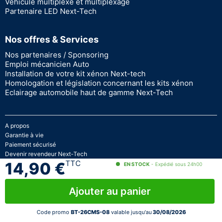
Véhicule multiplexé et multiplexage
Partenaire LED Next-Tech
Nos offres & Services
Nos partenaires / Sponsoring
Emploi mécanicien Auto
Installation de votre kit xénon Next-tech
Homologation et législation concernant les kits xénon
Eclairage automobile haut de gamme Next-Tech
A propos
Garantie à vie
Paiement sécurisé
Devenir revendeur Next-Tech
TTC
14,90 €
Stock en temps réel
EN STOCK
- Expédié sous 24h00
© 2026 - Next Tech France
Ajouter au panier
Code promo
BT-26CMS-08
valable jusqu'au
30/08/2026