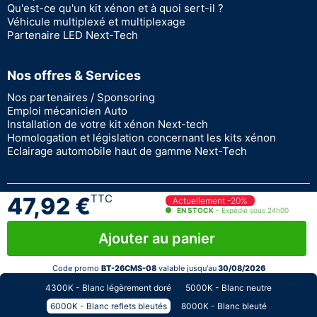
Qu'est-ce qu'un kit xénon et à quoi sert-il ?
Véhicule multiplexé et multiplexage
Partenaire LED Next-Tech
Nos offres & Services
Nos partenaires / Sponsoring
Emploi mécanicien Auto
Installation de votre kit xénon Next-tech
Homologation et législation concernant les kits xénon
Eclairage automobile haut de gamme Next-Tech
TTC
47,92 €
A propos
Actuellement -20%
EN STOCK
- Expédié sous 24h00
Garantie à vie
Paiement sécurisé
Ajouter au panier
Devenir revendeur Next-Tech
Stock en temps réel
Code promo
BT-26CMS-08
valable jusqu'au
30/08/2026
© 2026 - Next Tech France
4300K - Blanc légèrement doré
5000K - Blanc neutre
6000K - Blanc reflets bleutés
8000K - Blanc bleuté