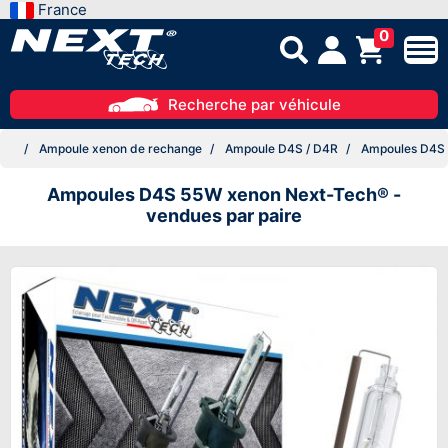
France
0
Recherche par véhicule
Ampoule xenon de rechange
Ampoule D4S / D4R
Ampoules D4S 5
Ampoules D4S 55W xenon Next-Tech® -
vendues par paire