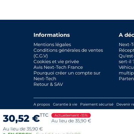
Informations
A déc
Mentions légales
Next-T
Conditions générales de ventes
Récep
(C.G.V)
Qu'est
Cookies et vie privée
sert-il 
Avis Next-Tech France
Véhicu
Pourquoi créer un compte sur
multip
Next-Tech
Parten
Retour & SAV
A propos
Garantie à vie
Paiement sécurisé
Devenir r
TTC
30,52 €
Actuellement -15%
Au lieu de 35,90 €
Au lieu de 35,90 €