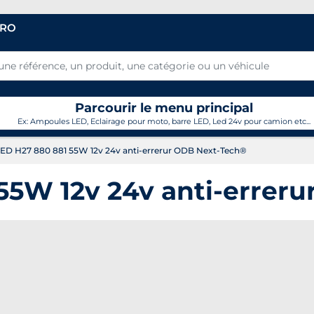
PRO
Parcourir le menu principal
Ex: Ampoules LED, Eclairage pour moto, barre LED, Led 24v pour camion etc...
ED H27 880 881 55W 12v 24v anti-errerur ODB Next-Tech®
55W 12v 24v anti-errer