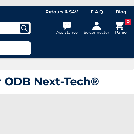
Retours & SAV
F.A.Q
Blog
0
Assistance
Se connecter
Panier
ur ODB Next-Tech®