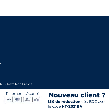
n
e
026 - Next Tech France
Paiement sécurisé
Nouveau client ?
15€ de réduction
dès 150€ avec
le code
NT-2021BV