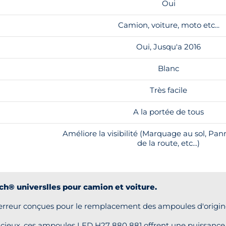
Oui
Camion, voiture, moto etc...
Oui, Jusqu'a 2016
Blanc
Très facile
A la portée de tous
Améliore la visibilité (Marquage au sol, Pan
de la route, etc...)
h® universlles pour camion et voiture.
rreur conçues pour le remplacement des ampoules d'origine 
encieux, ces ampoules LED H27 880 881 offrent une puissance