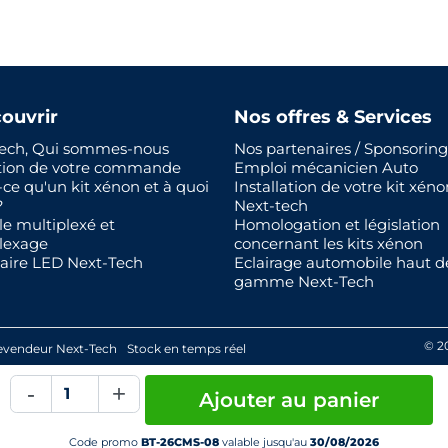
ouvrir
Nos offres & Services
ech, Qui sommes-nous
Nos partenaires / Sponsoring
tion de votre commande
Emploi mécanicien Auto
-ce qu'un kit xénon et à quoi
Installation de votre kit xéno
?
Next-tech
le multiplexé et
Homologation et législation
lexage
concernant les kits xénon
aire LED Next-Tech
Eclairage automobile haut d
gamme Next-Tech
© 2
evendeur Next-Tech
Stock en temps réel
-
+
Ajouter au panier
Code promo
BT-26CMS-08
valable jusqu'au
30/08/2026