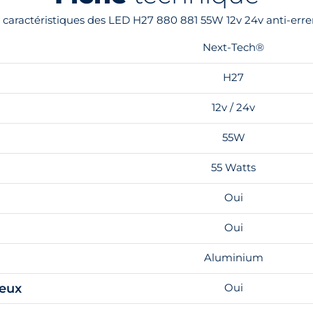
s caractéristiques des LED H27 880 881 55W 12v 24v anti-er
Next-Tech®
H27
12v / 24v
55W
55 Watts
Oui
Oui
Aluminium
feux
Oui