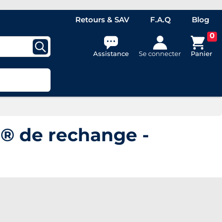
Retours & SAV
F.A.Q
Blog
0
Assistance
Se connecter
Panier
® de rechange -