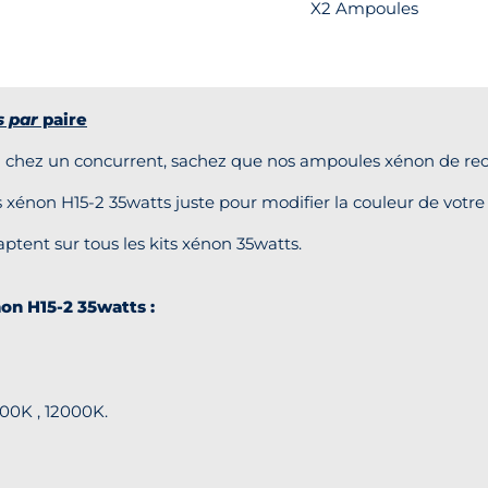
X2 Ampoules
 par
paire
ou chez un concurrent, sachez que nos ampoules xénon de r
non H15-2 35watts juste pour modifier la couleur de votre 
ptent sur tous les kits xénon 35watts.
on H15-2 35watts :
000K , 12000K.