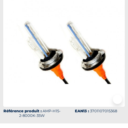
Référence produit :
AMP-H15-
EAN13 :
3701107015368
2-8000K-35W