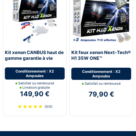
Kit xenon CANBUS haut de
Kit feux xenon Next-Tech®
gamme garantie à vie
H1 35W ONE™
Next-Tech® H1 35W XTR™
Conditionnement : X2
Conditionnement : X2
Ampoules
Ampoules
Satisfait ou remboursé
Satisfait ou remboursé
Livraison gratuite
149,90 €
79,90 €
★
★
★
★
★
(5/5)