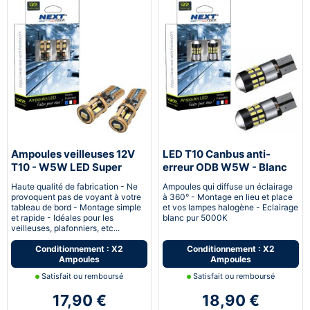
Ampoules veilleuses 12V
LED T10 Canbus anti-
T10 - W5W LED Super
erreur ODB W5W - Blanc
Canbus anti-erreur ODB -
Haute qualité de fabrication - Ne
Ampoules qui diffuse un éclairage
GOLD
provoquent pas de voyant à votre
à 360° - Montage en lieu et place
tableau de bord - Montage simple
et vos lampes halogène - Eclairage
et rapide - Idéales pour les
blanc pur 5000K
veilleuses, plafonniers, etc...
Conditionnement : X2
Conditionnement : X2
Ampoules
Ampoules
Satisfait ou remboursé
Satisfait ou remboursé
17,90 €
18,90 €