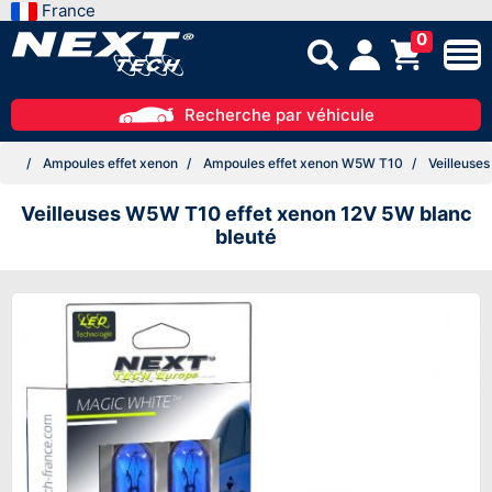
France
0
Recherche par véhicule
Ampoules effet xenon
Ampoules effet xenon W5W T10
Veilleuses
Veilleuses W5W T10 effet xenon 12V 5W blanc
bleuté