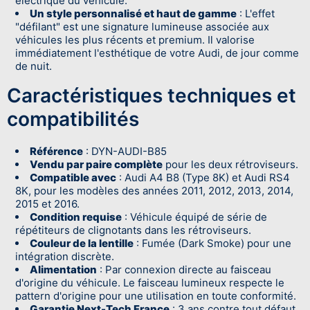
électrique du véhicule.
Un style personnalisé et haut de gamme
: L'effet
"défilant" est une signature lumineuse associée aux
véhicules les plus récents et premium. Il valorise
immédiatement l'esthétique de votre Audi, de jour comme
de nuit.
Caractéristiques techniques et
compatibilités
Référence
: DYN-AUDI-B85
Vendu par paire complète
pour les deux rétroviseurs.
Compatible avec
: Audi A4 B8 (Type 8K) et Audi RS4
8K, pour les modèles des années 2011, 2012, 2013, 2014,
2015 et 2016.
Condition requise
: Véhicule équipé de série de
répétiteurs de clignotants dans les rétroviseurs.
Couleur de la lentille
: Fumée (Dark Smoke) pour une
intégration discrète.
Alimentation
: Par connexion directe au faisceau
d'origine du véhicule. Le faisceau lumineux respecte le
pattern d'origine pour une utilisation en toute conformité.
Garantie Next-Tech France
: 3 ans contre tout défaut