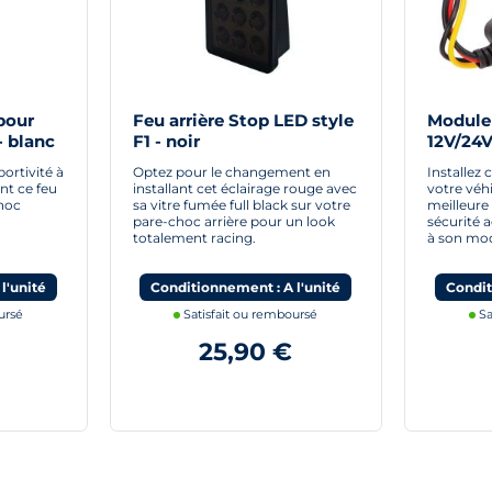
pour
Feu arrière Stop LED style
Module
- blanc
F1 - noir
12V/24
ortivité à
Optez pour le changement en
Installez
ant ce feu
installant cet éclairage rouge avec
votre véhi
choc
sa vitre fumée full black sur votre
meilleure 
pare-choc arrière pour un look
sécurité 
totalement racing.
à son mod
l'unité
Conditionnement : A l'unité
Condit
ursé
Satisfait ou remboursé
Sa
25,90 €