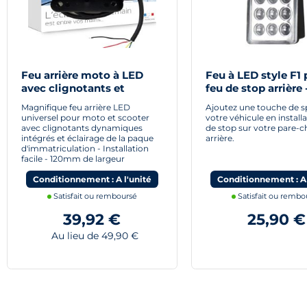
Feu arrière moto à LED
Feu à LED style F1 
avec clignotants et
feu de stop arrière 
éclairage de plaque
Magnifique feu arrière LED
Ajoutez une touche de sp
intégrés
universel pour moto et scooter
votre véhicule en install
avec clignotants dynamiques
de stop sur votre pare-
intégrés et éclairage de la paque
arrière.
d'immatriculation - Installation
facile - 120mm de largeur
Conditionnement : A l'unité
Conditionnement : A 
Satisfait ou remboursé
Satisfait ou rembo
39,92 €
25,90 €
Au lieu de 49,90 €