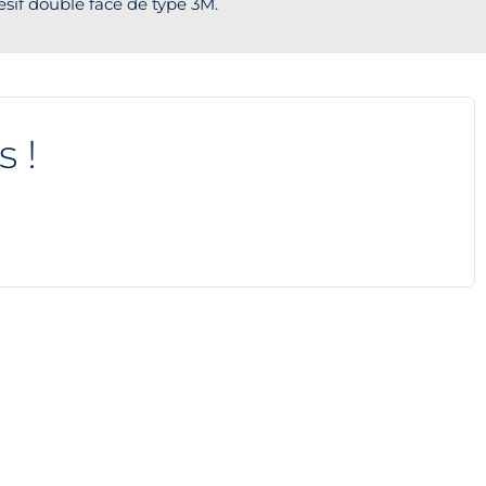
hésif double face de type 3M.
s !