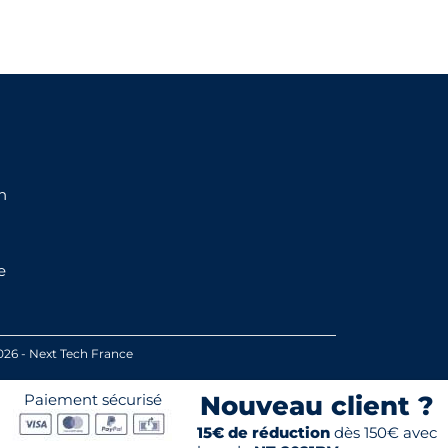
n
e
026 - Next Tech France
Paiement sécurisé
Nouveau client ?
15€ de réduction
dès 150€ avec