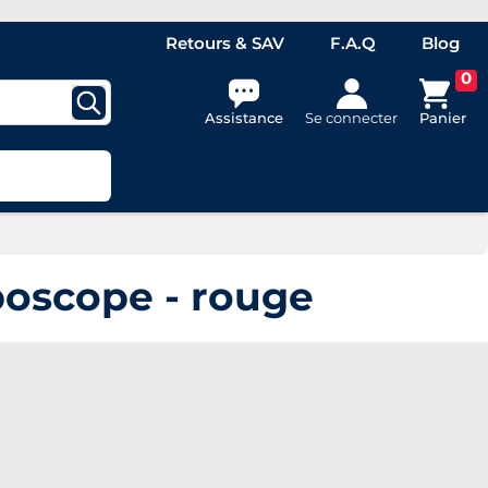
Retours & SAV
F.A.Q
Blog
0
Assistance
Se connecter
Panier
boscope - rouge