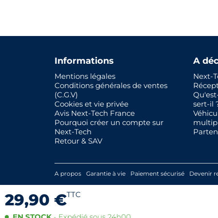
Informations
A déc
Mentions légales
Next-T
Conditions générales de ventes
Récep
(C.G.V)
Qu'est
Cookies et vie privée
sert-il 
Avis Next-Tech France
Véhicu
Pourquoi créer un compte sur
multip
Next-Tech
Parten
Retour & SAV
A propos
Garantie à vie
Paiement sécurisé
Devenir r
TTC
29,90 €
EN STOCK
- Expédié sous 24h00