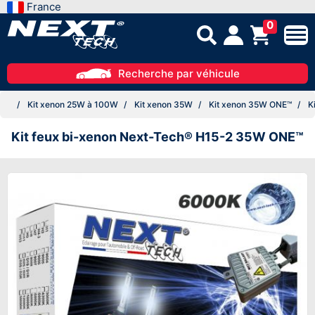
France
0
Recherche par véhicule
Kit xenon 25W à 100W
Kit xenon 35W
Kit xenon 35W ONE™
Ki
Kit feux bi-xenon Next-Tech® H15-2 35W ONE™