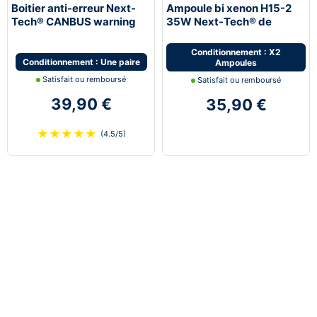
Boitier anti-erreur Next-
Ampoule bi xenon H15-2
Tech® CANBUS warning
35W Next-Tech® de
canceller haut de gamme
rechange - vendues par
paire
Conditionnement : X2
Conditionnement : Une paire
Ampoules
Satisfait ou remboursé
Satisfait ou remboursé
39,90 €
35,90 €
★
★
★
★
★
(4.5/5)