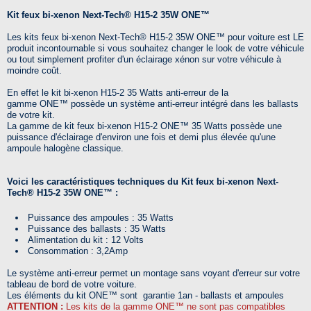
Kit feux bi-xenon Next-Tech® H15-2 35W ONE™
Les kits feux bi-xenon Next-Tech® H15-2 35W ONE™ pour voiture est LE
produit incontournable si vous souhaitez changer le look de votre véhicule
ou tout simplement profiter d'un éclairage xénon sur votre véhicule à
moindre coût.
En effet le kit bi-xenon H15-2 35 Watts anti-erreur de la
gamme
ONE™
possède un système anti-erreur intégré dans les ballasts
de votre kit.
La gamme de kit feux bi-xenon H15-2
ONE™
35 Watts possède une
puissance d'éclairage d'environ une fois et demi plus élevée qu'une
ampoule halogène classique.
Voici les caractéristiques techniques du Kit feux bi-xenon Next-
Tech® H15-2 35W ONE™
:
Puissance des ampoules : 35 Watts
Puissance des ballasts : 35 Watts
Alimentation du kit : 12 Volts
Consommation : 3,2Amp
Le système anti-erreur permet un montage sans voyant d'erreur sur votre
tableau de bord de votre voiture.
Les éléments du kit ONE™ sont garantie 1an - ballasts et ampoules
ATTENTION :
Les kits de la gamme
ONE™ ne sont pas compatibles