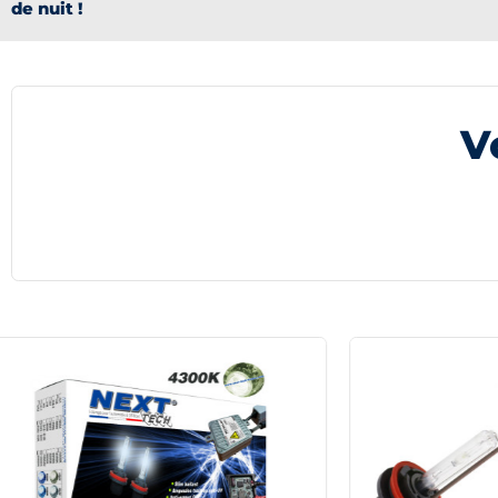
de nuit !
V