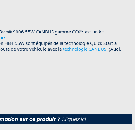
Tech®
9006 55W CANBUS gamme
CCX™
est un kit
vie
.
on HB4 55W sont équipés de la technologie Quick Start à
 route de votre véhicule avec la
technologie CANBUS
(Audi,
mation sur ce produit ?
Cliquez ici