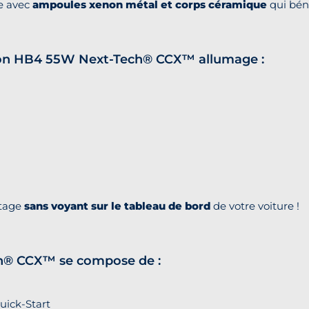
e avec
ampoules xenon métal et corps céramique
qui bén
xenon HB4 55W Next-Tech® CCX™ allumage :
ntage
sans voyant sur le tableau de bord
de votre voiture !
ch® CCX™ se compose de :
ick-Start