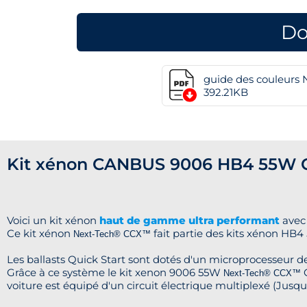
Do
guide des couleurs
392.21KB
Kit xénon CANBUS 9006 HB4 55W C
Voici un kit xénon
haut de gamme ultra performant
avec
Ce kit xénon
fait partie des kits xénon HB4
Next-Tech®
CCX™
Les ballasts Quick Start sont dotés d'un microprocesseur d
Grâce à ce système le kit xenon 9006 55W
C
Next-Tech®
CCX™
voiture est équipé d'un circuit électrique multiplexé (Jusqu