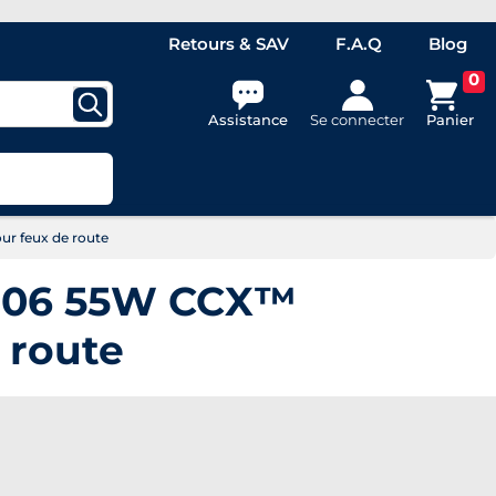
Retours & SAV
F.A.Q
Blog
0
Assistance
Se connecter
Panier
r feux de route
9006 55W CCX™
 route