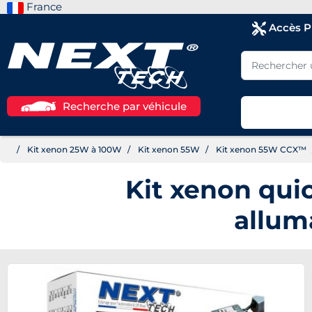
France
Accès 
Recherche par véhicule
Kit xenon 25W à 100W
Kit xenon 55W
Kit xenon 55W CCX™
Kit xenon qu
allum