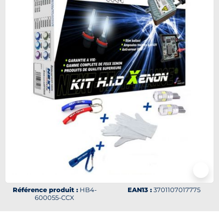
Référence produit :
HB4-
EAN13 :
3701107017775
600055-CCX