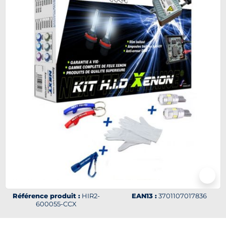
Référence produit :
HIR2-
EAN13 :
3701107017836
600055-CCX