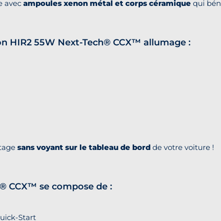
e avec
ampoules xenon métal et corps céramique
qui bén
xenon HIR2 55W Next-Tech® CCX™ allumage :
ntage
sans voyant sur le tableau de bord
de votre voiture !
ch® CCX™ se compose de :
ick-Start