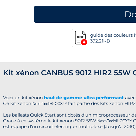
Do
guide des couleurs
392.21KB
Kit xénon CANBUS 9012 HIR2 55W C
Voici un kit xénon
haut de gamme ultra performant
avec
Ce kit xénon
fait partie des kits xénon HIR
Next-Tech®
CCX™
Les ballasts Quick Start sont dotés d'un microprocesseur d
Grâce à ce système le kit xenon 9012 55W
C
Next-Tech®
CCX™
est équipé d'un circuit électrique multiplexé (Jusqu'a 2010)