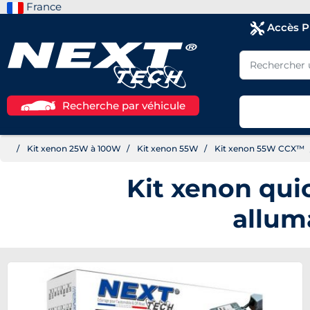
France
Accès 
Recherche par véhicule
Kit xenon 25W à 100W
Kit xenon 55W
Kit xenon 55W CCX™
Kit xenon qu
allum