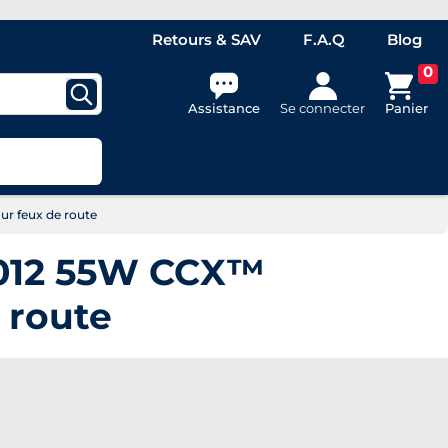
Retours & SAV
F.A.Q
Blog
0
Assistance
Se connecter
Panier
r feux de route
9012 55W CCX™
 route