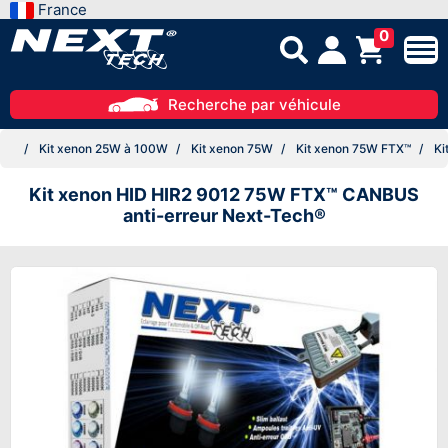
France
0
Recherche par véhicule
Kit xenon 25W à 100W
Kit xenon 75W
Kit xenon 75W FTX™
Ki
Kit xenon HID HIR2 9012 75W FTX™ CANBUS
anti-erreur Next-Tech®