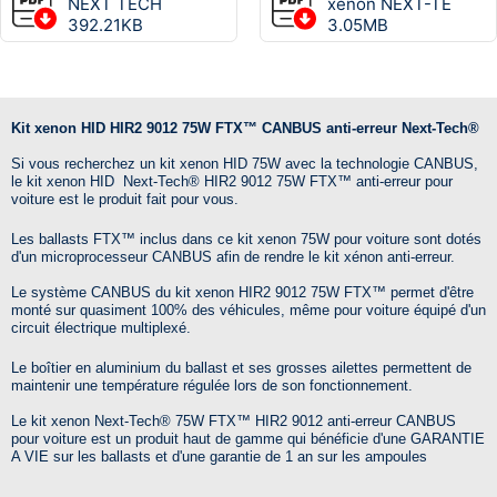
NEXT TECH
xenon NEXT-TE
392.21KB
3.05MB
Kit xenon HID HIR2 9012 75W FTX™ CANBUS anti-erreur Next-Tech®
Si vous recherchez un kit xenon HID 75W avec la technologie CANBUS,
le kit xenon HID
Next-Tech®
HIR2 9012 75W
FTX™
anti-erreur pour
voiture est le produit fait pour vous.
Les ballasts
FTX™
inclus dans ce kit xenon 75W pour voiture sont dotés
d'un microprocesseur CANBUS afin de rendre le kit xénon anti-erreur.
Le système CANBUS du kit xenon HIR2 9012 75W
FTX™
permet d'être
monté sur quasiment 100% des véhicules, même pour voiture équipé d'un
circuit électrique multiplexé.
Le boîtier en aluminium du ballast et ses grosses ailettes permettent de
maintenir une température régulée lors de son fonctionnement.
Le kit xenon
Next-Tech®
75W
FTX™
HIR2 9012 anti-erreur CANBUS
pour voiture est un produit haut de gamme qui bénéficie d'une GARANTIE
A VIE sur les ballasts et d'une garantie de 1 an sur les ampoules