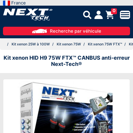
France
0
Recherche par véhicule
Kit xenon 25W à 100W
Kit xenon 75W
Kit xenon 75W FTX™
Ki
Kit xenon HID H9 75W FTX™ CANBUS anti-erreur
Next-Tech®