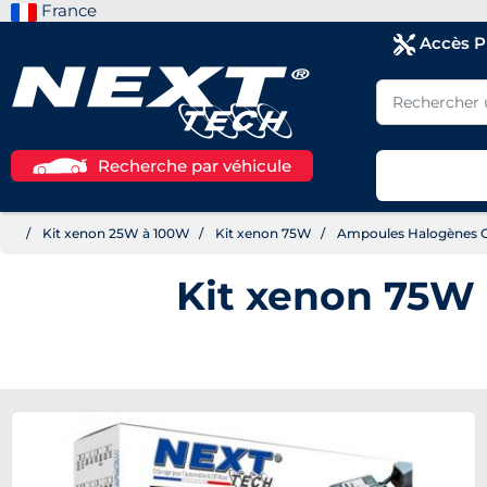
France
Accès 
Recherche par véhicule
Kit xenon 25W à 100W
Kit xenon 75W
Ampoules Halogènes 
Kit xenon 75W