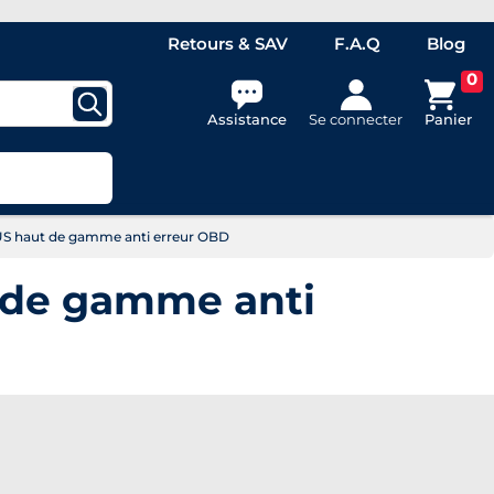
Retours & SAV
F.A.Q
Blog
0
Assistance
Se connecter
Panier
 haut de gamme anti erreur OBD
 de gamme anti