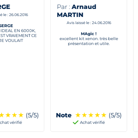
Arnaud
Par :
GUY DURET
IN
Avis laissé le : 16.06.2016
laissé le : 24.06.2016
SATISFACTION DES h7 75
WATTS sls cAMBUS
MAgic !
Dès installées, j'ai attendu la
t kit xenon. très belle
nuit avec impatience pour
sentation et utile.
constater leur efficacité. Je
peux dire que que ce fut une
réelle illumination avec une
vision exceptionnelle de
netteté.
★
★
★
★
★
(5/5)
Note
★
★
★
★
★
(5/5)
Achat vérifié
Achat vérifié