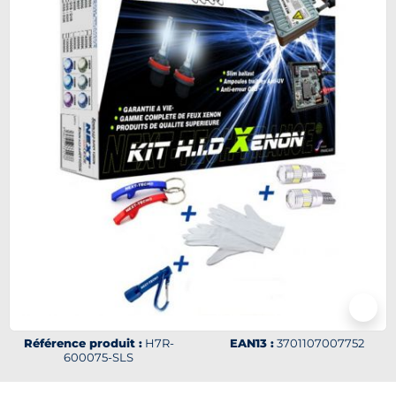
Référence produit :
H7R-
EAN13 :
3701107007752
600075-SLS