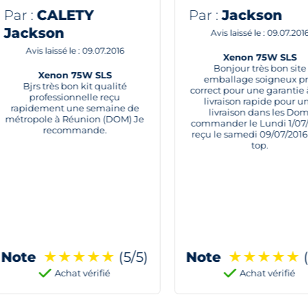
Par :
Jackson
Par :
JULIEN D
Avis laissé le : 09.07.2016
Avis laissé le : 03.0
Xenon 75W SLS
EXCELLENT
Bonjour très bon site
Livraison rapide, kit 
emballage soigneux prix
bone qualité et la pos
correct pour une garantie à vie,
facilement. il n'y a rie
livraison rapide pour une
je recommande le site 
livraison dans les Dom:
75W
commander le Lundi 1/07/2016
reçu le samedi 09/07/2016 trop
top.
Note
★
★
★
★
★
(5/5)
Note
★
★
★
★
Achat vérifié
Achat vérif