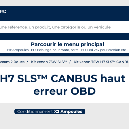
PRO
Parcourir le menu principal
Ex: Ampoules LED, Eclairage pour moto, barre LED, Led 24v pour camion etc...
Osram 2 Roues
Kit xenon 75W SLS™
Kit xenon 75W H7 SLS™ CANBUS
 H7 SLS™ CANBUS haut
erreur OBD
Conditionnement
X2 Ampoules