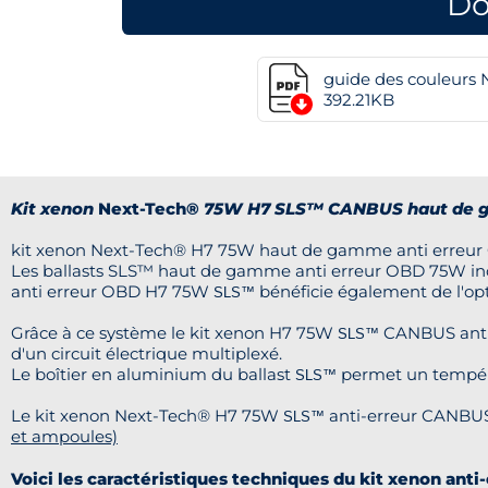
Do
guide des couleurs
392.21KB
Kit xenon
Next-Tech®
75W H7 SLS™ CANBUS haut de g
kit xenon Next-Tech® H7 75W haut de gamme anti erreur O
Les ballasts SLS™
haut de gamme anti erreur OBD 75W incl
anti erreur OBD H7 75W
bénéficie également de l'op
SLS™
Grâce à ce système le kit xenon H7 75W
CANBUS anti 
SLS™
d'un circuit électrique multiplexé.
Le boîtier en aluminium du ballast
permet un tempér
SLS™
Le kit xenon Next-Tech® H7 75W
anti-erreur CANBUS
SLS™
et ampoules)
Voici les caractéristiques techniques du kit xenon 