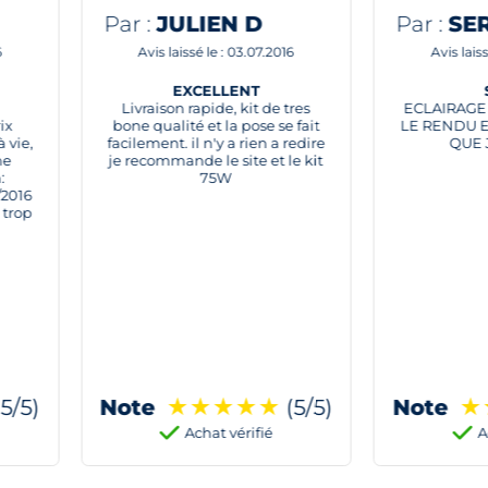
Par :
SERGE
Par :
MART
7.2016
Avis laissé le : 26.06.2016
Avis 
SERGE
de tres
ECLAIRAGE IDEAL EN 6000K,
e se fait
LE RENDU EST VRAIEMENT CE
excellen
n a redire
QUE JE VOULAIT
pré
et le kit
★
(5/5)
Note
★
★
★
★
★
(5/5)
Note
ié
Achat vérifié