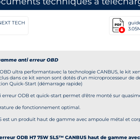
cuments techniques à téléchar
 NEXT TECH
guid
3.05
amme anti erreur OBD
BD ultra performantavec la technologie CANBUS, le kit xe
us dans ce kit xenon sont dotés d'un microprocesseur de 
tion Quick-Start (démarrage rapide)
erreur ODB et quick-start permet d'être monté sur quasiment
ature de fonctionnement optimal.
 est un produit haut de gamme avec ampoule métal et corp
anti-erreur ODB H7 75W SLS™ CANBUS haut de gamme avec