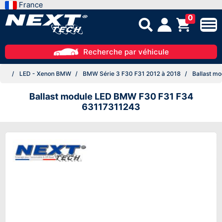
France
0
Recherche par véhicule
LED - Xenon BMW
BMW Série 3 F30 F31 2012 à 2018
Ballast m
Ballast module LED BMW F30 F31 F34
63117311243