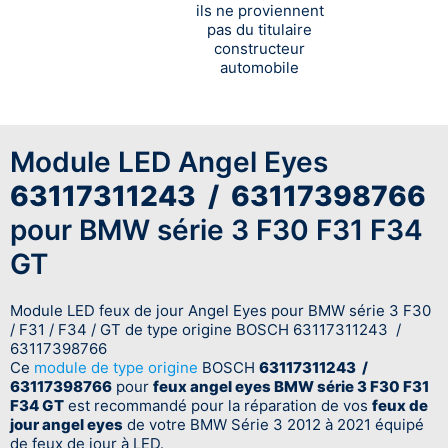
ils ne proviennent
pas du titulaire
constructeur
automobile
Module LED Angel Eyes
63117311243 / 63117398766
pour BMW série 3 F30 F31 F34
GT
Module LED feux de jour Angel Eyes pour BMW série 3 F30
/ F31 / F34 / GT de type origine BOSCH 63117311243 /
63117398766
Ce
module de type origine
BOSCH
63117311243 /
63117398766
pour
feux angel eyes BMW série 3 F30 F31
F34 GT
est recommandé pour la réparation de vos
feux de
jour angel eyes
de votre BMW Série 3 2012 à 2021 équipé
de feux de jour à LED.